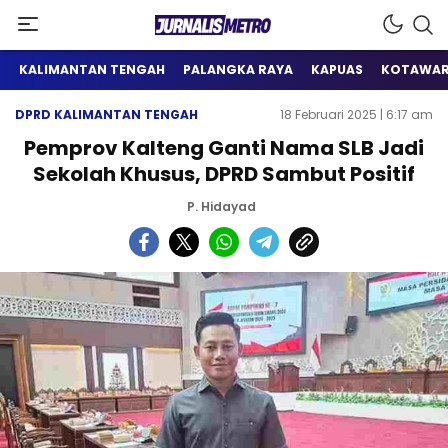
Satu Wadah Informasi
Jurnalis Metro
KALIMANTAN TENGAH
PALANGKA RAYA
KAPUAS
KOTAWAR
DPRD KALIMANTAN TENGAH
18 Februari 2025 | 6:17 am
Pemprov Kalteng Ganti Nama SLB Jadi
Sekolah Khusus, DPRD Sambut Positif
P. Hidayad