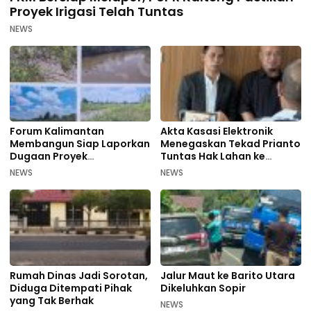
Proyek Irigasi Telah Tuntas
NEWS
Forum Kalimantan
Akta Kasasi Elektronik
Membangun Siap Laporkan
Menegaskan Tekad Prianto
Dugaan Proyek
Tuntas Hak Lahan ke
Bermasalah PUPR Kalteng
Mahkamah Agung
NEWS
NEWS
Rumah Dinas Jadi Sorotan,
Jalur Maut ke Barito Utara
Diduga Ditempati Pihak
Dikeluhkan Sopir
yang Tak Berhak
NEWS