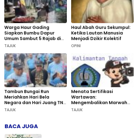
Warga Haur Gading
Haul Abah Guru Sekumpul:
Siapkan Bumbu Dapur
Ketika Lautan Manusia
Umum Sambut 5 Rajab di
Menjadi Dzikir Kolektif
Sekumpul
TAJUK
OPINI
Tambun Bungai Run
Menata Sertifikasi
Meriahkan Hari Bela
Wartawan:
Negara dan Hari Juang TNI
Mengembalikan Marwah
AD di Palangka Raya
Pers dan Keadilan
TAJUK
TAJUK
Kompetensi
BACA JUGA