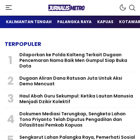
Satu Wadah Informasi
Jurnalis Metro
KALIMANTAN TENGAH
PALANGKA RAYA
KAPUAS
KOTAWAR
TERPOPULER
Dilaporkan ke Polda Kalteng Terkait Dugaan
1
Pencemaran Nama Baik Men Gumpul Siap Buka
Data
2
Dugaan Aliran Dana Ratusan Juta Untuk Aksi
Demo Mencuat
3
Haul Abah Guru Sekumpul: Ketika Lautan Manusia
Menjadi Dzikir Kolektif
​Dokumen Mediasi Terungkap, Sengketa Lahan
4
Tono Priyanto Telah Diputus Pengadilan dan
Difasilitasi Pemkab Kapuas
5
Sengkarut Lahan Palangka Raya, Pemerhati Sosial