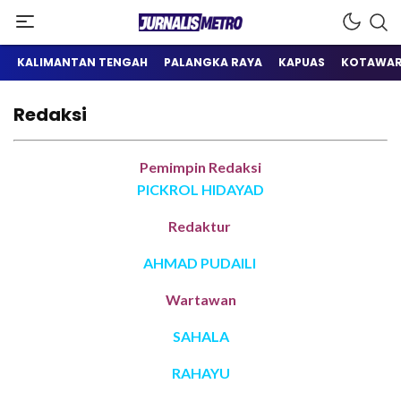
Satu Wadah Informasi
Jurnalis Metro
KALIMANTAN TENGAH
PALANGKA RAYA
KAPUAS
KOTAWAR
Redaksi
Pemimpin Redaksi
PICKROL HIDAYAD
Redaktur
AHMAD PUDAILI
Wartawan
SAHALA
RAHAYU