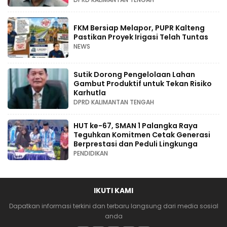
FKM Bersiap Melapor, PUPR Kalteng
Pastikan Proyek Irigasi Telah Tuntas
NEWS
Sutik Dorong Pengelolaan Lahan
Gambut Produktif untuk Tekan Risiko
Karhutla
DPRD KALIMANTAN TENGAH
HUT ke-67, SMAN 1 Palangka Raya
Teguhkan Komitmen Cetak Generasi
Berprestasi dan Peduli Lingkunga
PENDIDIKAN
IKUTI KAMI
Dapatkan informasi terkini dan terbaru langsung dari media sosial
anda