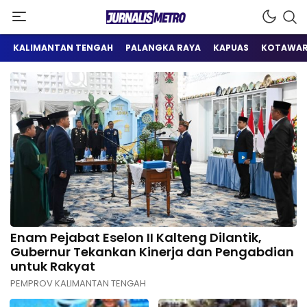
Satu Wadah Informasi
Jurnalis Metro
KALIMANTAN TENGAH
PALANGKA RAYA
KAPUAS
KOTAWAR
Enam Pejabat Eselon II Kalteng Dilantik,
Gubernur Tekankan Kinerja dan Pengabdian
untuk Rakyat
PEMPROV KALIMANTAN TENGAH