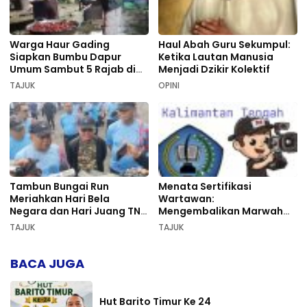
Warga Haur Gading
Haul Abah Guru Sekumpul:
Siapkan Bumbu Dapur
Ketika Lautan Manusia
Umum Sambut 5 Rajab di
Menjadi Dzikir Kolektif
Sekumpul
TAJUK
OPINI
Tambun Bungai Run
Menata Sertifikasi
Meriahkan Hari Bela
Wartawan:
Negara dan Hari Juang TNI
Mengembalikan Marwah
AD di Palangka Raya
Pers dan Keadilan
TAJUK
TAJUK
Kompetensi
BACA JUGA
Hut Barito Timur Ke 24