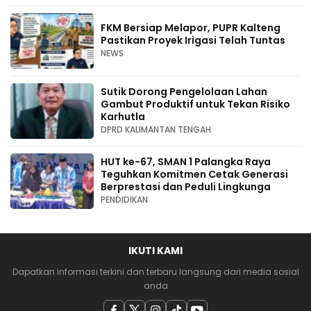
FKM Bersiap Melapor, PUPR Kalteng
Pastikan Proyek Irigasi Telah Tuntas
NEWS
Sutik Dorong Pengelolaan Lahan
Gambut Produktif untuk Tekan Risiko
Karhutla
DPRD KALIMANTAN TENGAH
HUT ke-67, SMAN 1 Palangka Raya
Teguhkan Komitmen Cetak Generasi
Berprestasi dan Peduli Lingkunga
PENDIDIKAN
IKUTI KAMI
Dapatkan informasi terkini dan terbaru langsung dari media sosial
anda