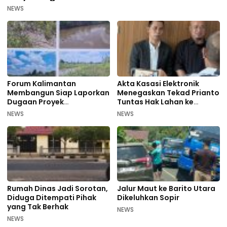
NEWS
Forum Kalimantan
Akta Kasasi Elektronik
Membangun Siap Laporkan
Menegaskan Tekad Prianto
Dugaan Proyek
Tuntas Hak Lahan ke
Bermasalah PUPR Kalteng
Mahkamah Agung
NEWS
NEWS
Rumah Dinas Jadi Sorotan,
Jalur Maut ke Barito Utara
Diduga Ditempati Pihak
Dikeluhkan Sopir
yang Tak Berhak
NEWS
NEWS