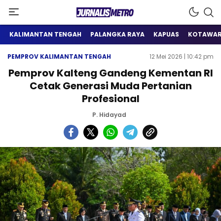
Satu Wadah Informasi
Jurnalis Metro
KALIMANTAN TENGAH
PALANGKA RAYA
KAPUAS
KOTAWAR
PEMPROV KALIMANTAN TENGAH
12 Mei 2026 | 10:42 pm
Pemprov Kalteng Gandeng Kementan RI
Cetak Generasi Muda Pertanian
Profesional
P. Hidayad