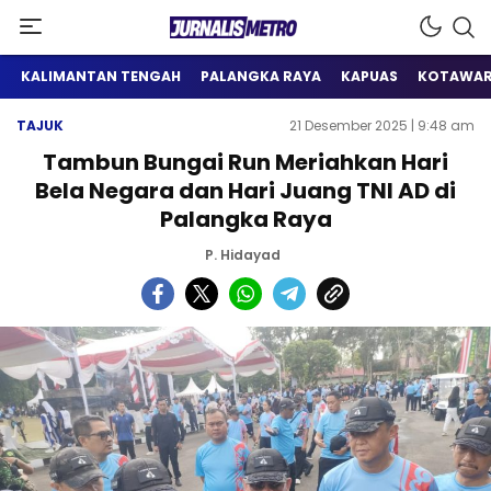
Satu Wadah Informasi
Jurnalis Metro
KALIMANTAN TENGAH
PALANGKA RAYA
KAPUAS
KOTAWAR
TAJUK
21 Desember 2025 | 9:48 am
Tambun Bungai Run Meriahkan Hari
Bela Negara dan Hari Juang TNI AD di
Palangka Raya
P. Hidayad