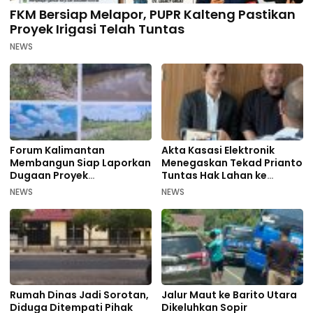
FKM Bersiap Melapor, PUPR Kalteng Pastikan
Proyek Irigasi Telah Tuntas
NEWS
Forum Kalimantan
Akta Kasasi Elektronik
Membangun Siap Laporkan
Menegaskan Tekad Prianto
Dugaan Proyek
Tuntas Hak Lahan ke
Bermasalah PUPR Kalteng
Mahkamah Agung
NEWS
NEWS
Rumah Dinas Jadi Sorotan,
Jalur Maut ke Barito Utara
Diduga Ditempati Pihak
Dikeluhkan Sopir