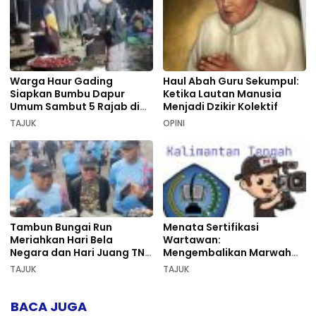
Warga Haur Gading
Haul Abah Guru Sekumpul:
Siapkan Bumbu Dapur
Ketika Lautan Manusia
Umum Sambut 5 Rajab di
Menjadi Dzikir Kolektif
Sekumpul
TAJUK
OPINI
Tambun Bungai Run
Menata Sertifikasi
Meriahkan Hari Bela
Wartawan:
Negara dan Hari Juang TNI
Mengembalikan Marwah
AD di Palangka Raya
Pers dan Keadilan
TAJUK
TAJUK
Kompetensi
BACA JUGA