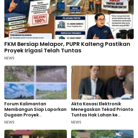
FKM Bersiap Melapor, PUPR Kalteng Pastikan
Proyek Irigasi Telah Tuntas
NEWS
Forum Kalimantan
Akta Kasasi Elektronik
Membangun Siap Laporkan
Menegaskan Tekad Prianto
Dugaan Proyek
Tuntas Hak Lahan ke
Bermasalah PUPR Kalteng
Mahkamah Agung
NEWS
NEWS