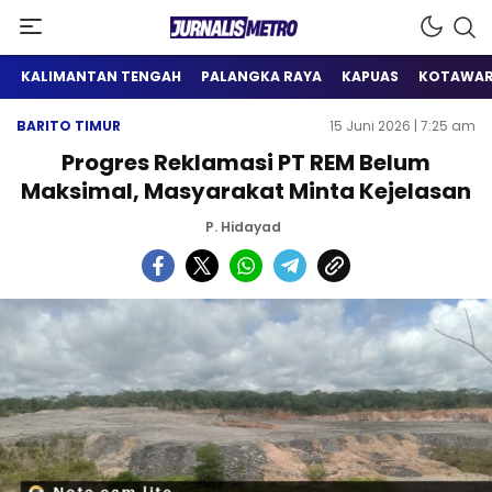
Satu Wadah Informasi
Jurnalis Metro
KALIMANTAN TENGAH
PALANGKA RAYA
KAPUAS
KOTAWAR
BARITO TIMUR
15 Juni 2026 | 7:25 am
Progres Reklamasi PT REM Belum
Maksimal, Masyarakat Minta Kejelasan
P. Hidayad