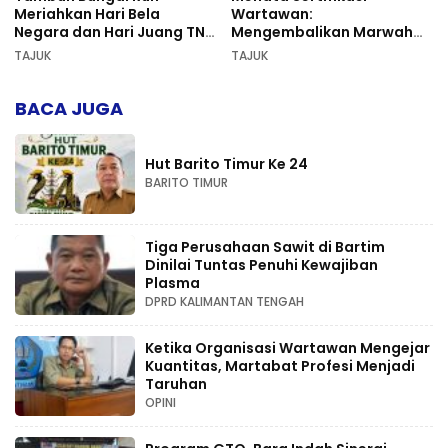
Meriahkan Hari Bela
Wartawan:
Negara dan Hari Juang TNI
Mengembalikan Marwah
AD di Palangka Raya
Pers dan Keadilan
TAJUK
TAJUK
Kompetensi
BACA JUGA
Hut Barito Timur Ke 24
BARITO TIMUR
Tiga Perusahaan Sawit di Bartim
Dinilai Tuntas Penuhi Kewajiban
Plasma
DPRD KALIMANTAN TENGAH
Ketika Organisasi Wartawan Mengejar
Kuantitas, Martabat Profesi Menjadi
Taruhan
OPINI