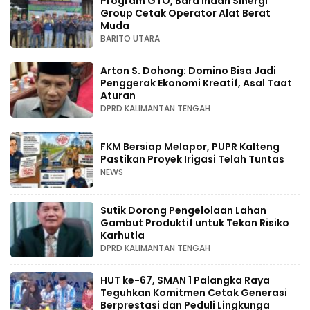
Program GTO, Bara Indah Sinergi
Group Cetak Operator Alat Berat
Muda
BARITO UTARA
Arton S. Dohong: Domino Bisa Jadi
Penggerak Ekonomi Kreatif, Asal Taat
Aturan
DPRD KALIMANTAN TENGAH
FKM Bersiap Melapor, PUPR Kalteng
Pastikan Proyek Irigasi Telah Tuntas
NEWS
Sutik Dorong Pengelolaan Lahan
Gambut Produktif untuk Tekan Risiko
Karhutla
DPRD KALIMANTAN TENGAH
HUT ke-67, SMAN 1 Palangka Raya
Teguhkan Komitmen Cetak Generasi
Berprestasi dan Peduli Lingkunga