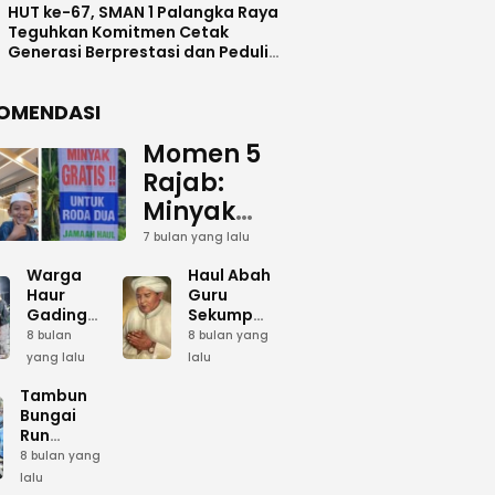
HUT ke-67, SMAN 1 Palangka Raya
Teguhkan Komitmen Cetak
Generasi Berprestasi dan Peduli
Lingkunga
OMENDASI
Momen 5
Rajab:
Minyak
Gratis
7 bulan yang lalu
dan Cinta
Warga
Haul Abah
yang
Haur
Guru
Gading
Sekumpul:
Terus
Siapkan
Ketika
8 bulan
8 bulan yang
Mengalir
Bumbu
Lautan
yang lalu
lalu
Dapur
Manusia
untuk
Umum
Menjadi
Tambun
Abah
Sambut 5
Dzikir
Bungai
Rajab di
Kolektif
Run
Guru
Sekumpul
Meriahkan
8 bulan yang
Sekumpul
Hari Bela
lalu