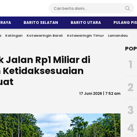
 RAYA
BARITO SELATAN
BARITO UTARA
PULANG PI
a
Katingan
Kotawaringin Barat
Kotawaringin Timur
Lamandau
POP
 Jalan Rp1 Miliar di
1
 Ketidaksesuaian
uat
2
17 Juni 2026 | 7:52 am
3
4