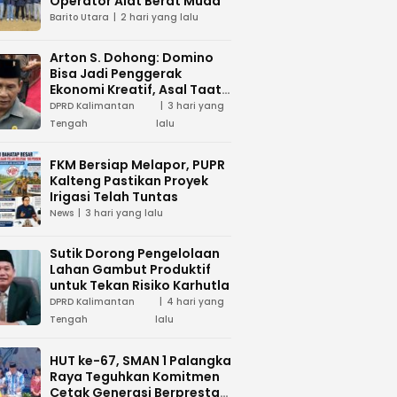
Operator Alat Berat Muda
Barito Utara
2 hari yang lalu
Arton S. Dohong: Domino
Bisa Jadi Penggerak
Ekonomi Kreatif, Asal Taat
Aturan
DPRD Kalimantan
3 hari yang
Tengah
lalu
FKM Bersiap Melapor, PUPR
Kalteng Pastikan Proyek
Irigasi Telah Tuntas
News
3 hari yang lalu
Sutik Dorong Pengelolaan
Lahan Gambut Produktif
untuk Tekan Risiko Karhutla
DPRD Kalimantan
4 hari yang
Tengah
lalu
HUT ke-67, SMAN 1 Palangka
Raya Teguhkan Komitmen
Cetak Generasi Berprestasi