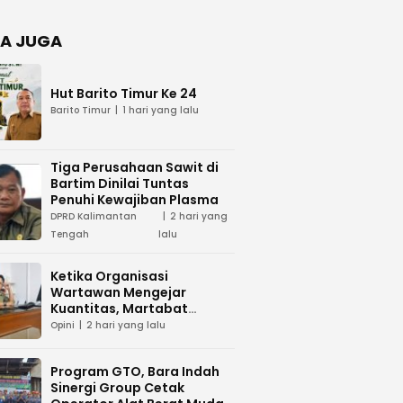
Negara
dan Hari
Juang TNI
A JUGA
AD di
Palangka
Raya
Hut Barito Timur Ke 24
Barito Timur
1 hari yang lalu
Tiga Perusahaan Sawit di
Bartim Dinilai Tuntas
Penuhi Kewajiban Plasma
DPRD Kalimantan
2 hari yang
Tengah
lalu
Ketika Organisasi
Wartawan Mengejar
Kuantitas, Martabat
Profesi Menjadi Taruhan
Opini
2 hari yang lalu
Program GTO, Bara Indah
Sinergi Group Cetak