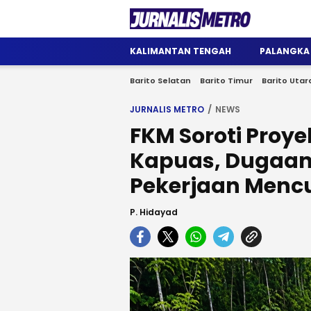
Jurnalis Metro
Satu Wadah Informasi
KALIMANTAN TENGAH
PALANGKA
Barito Selatan
Barito Timur
Barito Utar
JURNALIS METRO
NEWS
FKM Soroti Proyek
Kapuas, Dugaan
Pekerjaan Menc
P. Hidayad