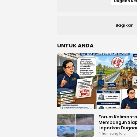
Bagikan
UNTUK ANDA
Forum Kalimant
Membangun Sia
Laporkan Dugaa
Proyek Bermasal
4 hari yang lalu