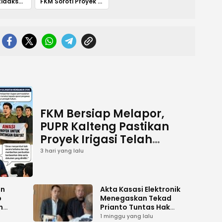
Dugaan Ketidaksesuaian Pekerjaan Mencuat
FKM Soroti Proyek Jalan Rp1 Miliar di Kapuas
FKM Bersiap Melapor,
PUPR Kalteng Pastikan
Proyek Irigasi Telah
Tuntas
3 hari yang lalu
an
Akta Kasasi Elektronik
p
Menegaskan Tekad
n
Prianto Tuntas Hak
ah
Lahan ke Mahkamah
1 minggu yang lalu