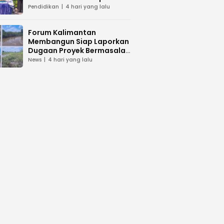
dan Peduli Lingkunga
Pendidikan
4 hari yang lalu
Forum Kalimantan
Membangun Siap Laporkan
Dugaan Proyek Bermasalah
PUPR Kalteng
News
4 hari yang lalu