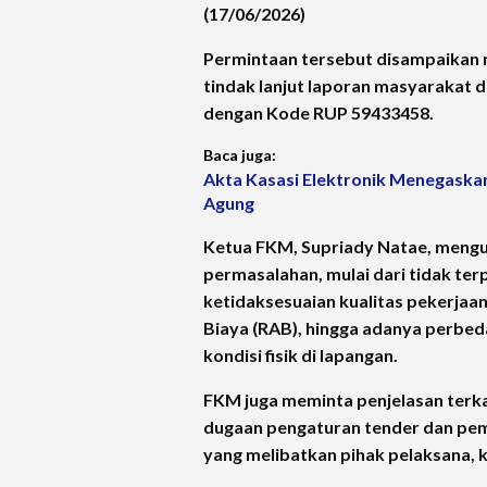
(17/06/2026)
Permintaan tersebut disampaikan me
tindak lanjut laporan masyarakat 
dengan Kode RUP
59433458
.
Baca juga:
Akta Kasasi Elektronik Menegaska
Agung
Ketua FKM, Supriady Natae, meng
permasalahan, mulai dari tidak te
ketidaksesuaian kualitas pekerjaa
Biaya (RAB), hingga adanya perbed
kondisi fisik di lapangan.
FKM juga meminta penjelasan terka
dugaan pengaturan tender dan pe
yang melibatkan pihak pelaksana, k