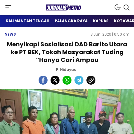
Satu Wadah Informasi
Jurnalis Metro
KALIMANTAN TENGAH
PALANGKA RAYA
KAPUAS
KOTAWAR
NEWS
13 Juni 2026 | 6:50 am
Menyikapi Sosialisasi DAD Barito Utara
ke PT BEK, Tokoh Masyarakat Tuding
“Hanya Cari Ampau
P. Hidayad