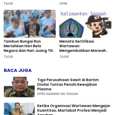
Sekumpul
TAJUK
OPINI
Tambun Bungai Run
Menata Sertifikasi
Meriahkan Hari Bela
Wartawan:
Negara dan Hari Juang TNI
Mengembalikan Marwah
AD di Palangka Raya
Pers dan Keadilan
TAJUK
TAJUK
Kompetensi
BACA JUGA
Tiga Perusahaan Sawit di Bartim
Dinilai Tuntas Penuhi Kewajiban
Plasma
DPRD KALIMANTAN TENGAH
Ketika Organisasi Wartawan Mengejar
Kuantitas, Martabat Profesi Menjadi