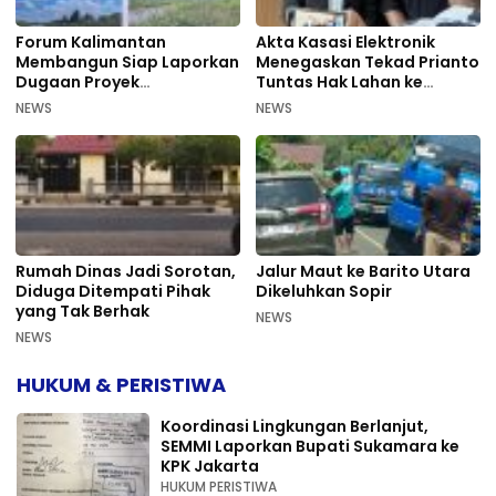
Forum Kalimantan
Akta Kasasi Elektronik
Membangun Siap Laporkan
Menegaskan Tekad Prianto
Dugaan Proyek
Tuntas Hak Lahan ke
Bermasalah PUPR Kalteng
Mahkamah Agung
NEWS
NEWS
Rumah Dinas Jadi Sorotan,
Jalur Maut ke Barito Utara
Diduga Ditempati Pihak
Dikeluhkan Sopir
yang Tak Berhak
NEWS
NEWS
HUKUM & PERISTIWA
Koordinasi Lingkungan Berlanjut,
SEMMI Laporkan Bupati Sukamara ke
KPK Jakarta
HUKUM PERISTIWA