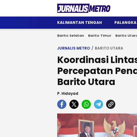
Jurnalis Metro
Satu Wadah Informasi
KALIMANTAN TENGAH
PALANGKA
Barito Selatan
Barito Timur
Barito Utar
JURNALIS METRO
BARITO UTARA
Koordinasi Linta
Percepatan Pena
Barito Utara
P. Hidayad