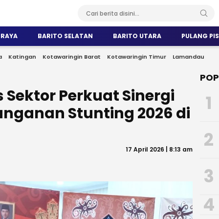
 RAYA
BARITO SELATAN
BARITO UTARA
PULANG PI
a
Katingan
Kotawaringin Barat
Kotawaringin Timur
Lamandau
POP
s Sektor Perkuat Sinergi
1
nganan Stunting 2026 di
2
17 April 2026 | 8:13 am
3
4