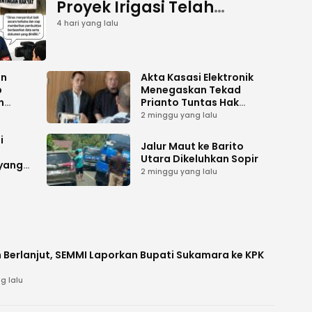
Proyek Irigasi Telah
Tuntas
4 hari yang lalu
an
Akta Kasasi Elektronik
p
Menegaskan Tekad
n
Prianto Tuntas Hak
ah
Lahan ke Mahkamah
2 minggu yang lalu
Agung
i
Jalur Maut ke Barito
Utara Dikeluhkan Sopir
 yang
2 minggu yang lalu
 Berlanjut, SEMMI Laporkan Bupati Sukamara ke KPK
g lalu