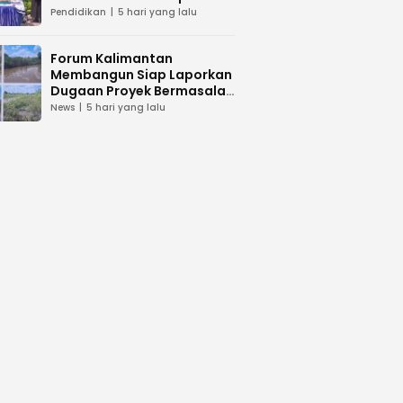
dan Peduli Lingkunga
Pendidikan
5 hari yang lalu
Forum Kalimantan
Membangun Siap Laporkan
Dugaan Proyek Bermasalah
PUPR Kalteng
News
5 hari yang lalu