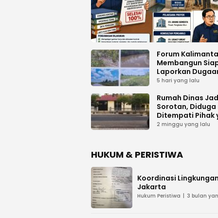
Forum Kalimant
Membangun Sia
Laporkan Dugaa
Proyek Bermasal
5 hari yang lalu
PUPR Kalteng
Rumah Dinas Jad
Sorotan, Diduga
Ditempati Pihak
Tak Berhak
2 minggu yang lalu
HUKUM & PERISTIWA
Koordinasi Lingkungan
Jakarta
Hukum Peristiwa
3 bulan yan