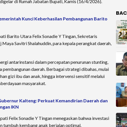
digelar di Rumah Jabatan Bupati, Kamis (16/4/2026).
BAC
pemerintah Kunci Keberhasilan Pembangunan Barito
ati Barito Utara Felix Sonadie Y Tingan, Sekretaris
 Maya Savitri Shalahuddin, para kepala perangkat daerah,
ergi antarinstansi dalam percepatan penurunan stunting,
ma pembangunan daerah. Berbagai strategi dibahas, mulai
han gizi ibu dan anak, hingga intervensi sensitif melalui
emberdayaan masyarakat.
Gubernur Kalteng: Perkuat Kemandirian Daerah dan
ngan IKN
pati Felix Sonadie Y Tingan menegaskan bahwa investasi
an tumbuh kembang anak berjalan optimal.