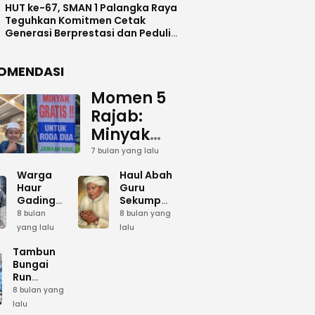
HUT ke-67, SMAN 1 Palangka Raya
Teguhkan Komitmen Cetak
Generasi Berprestasi dan Peduli
Lingkunga
OMENDASI
Momen 5
Rajab:
Minyak
Gratis
7 bulan yang lalu
dan Cinta
Warga
Haul Abah
yang
Haur
Guru
Gading
Sekumpul:
Terus
Siapkan
Ketika
8 bulan
8 bulan yang
Mengalir
Bumbu
Lautan
yang lalu
lalu
Dapur
Manusia
untuk
Umum
Menjadi
Tambun
Abah
Sambut 5
Dzikir
Bungai
Rajab di
Kolektif
Run
Guru
Sekumpul
Meriahkan
8 bulan yang
Sekumpul
Hari Bela
lalu