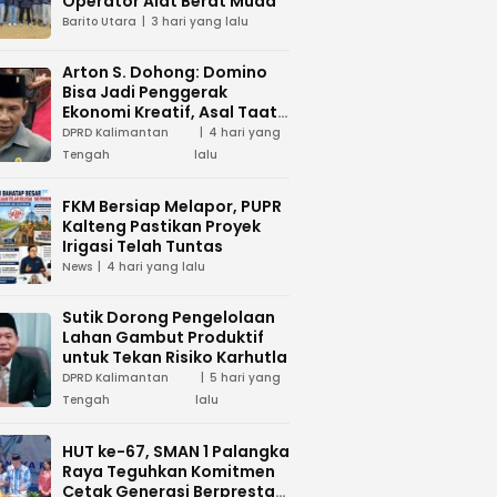
Operator Alat Berat Muda
Barito Utara
3 hari yang lalu
Arton S. Dohong: Domino
Bisa Jadi Penggerak
Ekonomi Kreatif, Asal Taat
Aturan
DPRD Kalimantan
4 hari yang
Tengah
lalu
FKM Bersiap Melapor, PUPR
Kalteng Pastikan Proyek
Irigasi Telah Tuntas
News
4 hari yang lalu
Sutik Dorong Pengelolaan
Lahan Gambut Produktif
untuk Tekan Risiko Karhutla
DPRD Kalimantan
5 hari yang
Tengah
lalu
HUT ke-67, SMAN 1 Palangka
Raya Teguhkan Komitmen
Cetak Generasi Berprestasi