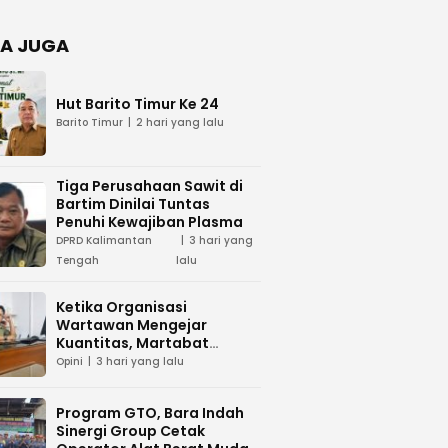
Negara
dan Hari
Juang TNI
A JUGA
AD di
Palangka
Raya
Hut Barito Timur Ke 24
Barito Timur
2 hari yang lalu
Tiga Perusahaan Sawit di
Bartim Dinilai Tuntas
Penuhi Kewajiban Plasma
DPRD Kalimantan
3 hari yang
Tengah
lalu
Ketika Organisasi
Wartawan Mengejar
Kuantitas, Martabat
Profesi Menjadi Taruhan
Opini
3 hari yang lalu
Program GTO, Bara Indah
Sinergi Group Cetak