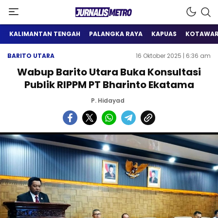
Satu Wadah Informasi
Jurnalis Metro
KALIMANTAN TENGAH
PALANGKA RAYA
KAPUAS
KOTAWAR
BARITO UTARA
16 Oktober 2025 | 6:36 am
Wabup Barito Utara Buka Konsultasi
Publik RIPPM PT Bharinto Ekatama
P. Hidayad