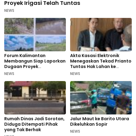
Proyek Irigasi Telah Tuntas
NEWS
Forum Kalimantan
Akta Kasasi Elektronik
Membangun Siap Laporkan
Menegaskan Tekad Prianto
Dugaan Proyek
Tuntas Hak Lahan ke
Bermasalah PUPR Kalteng
Mahkamah Agung
NEWS
NEWS
Rumah Dinas Jadi Sorotan,
Jalur Maut ke Barito Utara
Diduga Ditempati Pihak
Dikeluhkan Sopir
yang Tak Berhak
NEWS