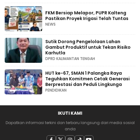
FKM Bersiap Melapor, PUPR Kalteng
Pastikan Proyek Irigasi Telah Tuntas
NEWS
Sutik Dorong Pengelolaan Lahan
Gambut Produktif untuk Tekan Risiko
Karhutla
DPRD KALIMANTAN TENGAH
HUT ke-67, SMAN 1 Palangka Raya
Teguhkan Komitmen Cetak Generasi
Berprestasi dan Peduli Lingkunga
PENDIDIKAN
IKUTI KAMI
Dapatkan informasi terkini dan terbaru langsung dari media sosial
anda