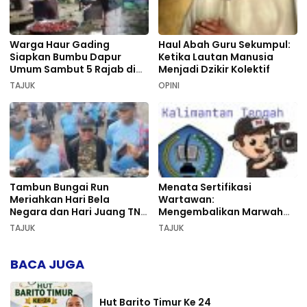
Warga Haur Gading
Haul Abah Guru Sekumpul:
Siapkan Bumbu Dapur
Ketika Lautan Manusia
Umum Sambut 5 Rajab di
Menjadi Dzikir Kolektif
Sekumpul
TAJUK
OPINI
Tambun Bungai Run
Menata Sertifikasi
Meriahkan Hari Bela
Wartawan:
Negara dan Hari Juang TNI
Mengembalikan Marwah
AD di Palangka Raya
Pers dan Keadilan
TAJUK
TAJUK
Kompetensi
BACA JUGA
Hut Barito Timur Ke 24