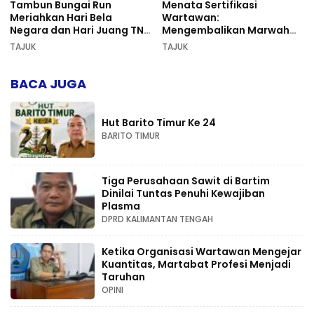
Tambun Bungai Run
Menata Sertifikasi
Meriahkan Hari Bela
Wartawan:
Negara dan Hari Juang TNI
Mengembalikan Marwah
AD di Palangka Raya
Pers dan Keadilan
TAJUK
TAJUK
Kompetensi
BACA JUGA
Hut Barito Timur Ke 24
BARITO TIMUR
Tiga Perusahaan Sawit di Bartim
Dinilai Tuntas Penuhi Kewajiban
Plasma
DPRD KALIMANTAN TENGAH
Ketika Organisasi Wartawan Mengejar
Kuantitas, Martabat Profesi Menjadi
Taruhan
OPINI