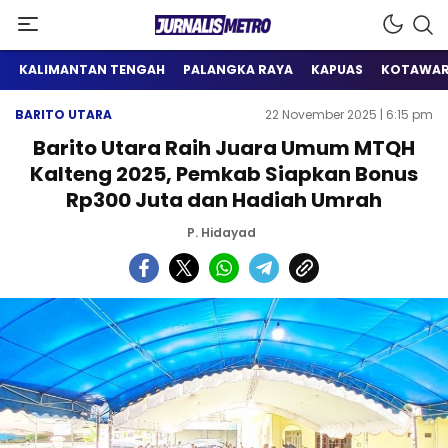
Satu Wadah Informasi
Jurnalis Metro
KALIMANTAN TENGAH
PALANGKA RAYA
KAPUAS
KOTAWAR
BARITO UTARA
22 November 2025 | 6:15 pm
Barito Utara Raih Juara Umum MTQH
Kalteng 2025, Pemkab Siapkan Bonus
Rp300 Juta dan Hadiah Umrah
P. Hidayad