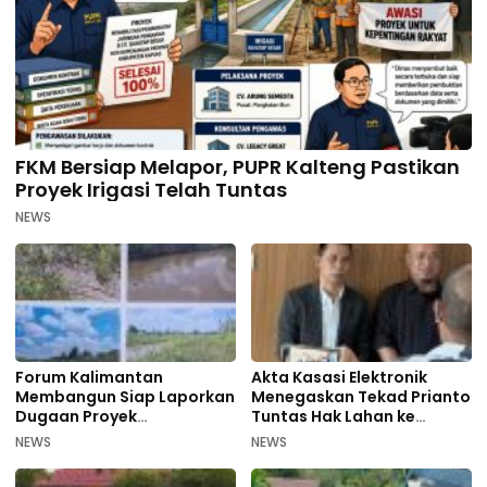
FKM Bersiap Melapor, PUPR Kalteng Pastikan
Proyek Irigasi Telah Tuntas
NEWS
Forum Kalimantan
Akta Kasasi Elektronik
Membangun Siap Laporkan
Menegaskan Tekad Prianto
Dugaan Proyek
Tuntas Hak Lahan ke
Bermasalah PUPR Kalteng
Mahkamah Agung
NEWS
NEWS