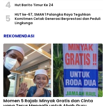
4
Hut Barito Timur Ke 24
HUT ke-67, SMAN 1 Palangka Raya Teguhkan
5
Komitmen Cetak Generasi Berprestasi dan Peduli
Lingkunga
REKOMENDASI
Momen 5 Rajab: Minyak Gratis dan Cinta
yang Terus Mengalir untuk Abah Guru