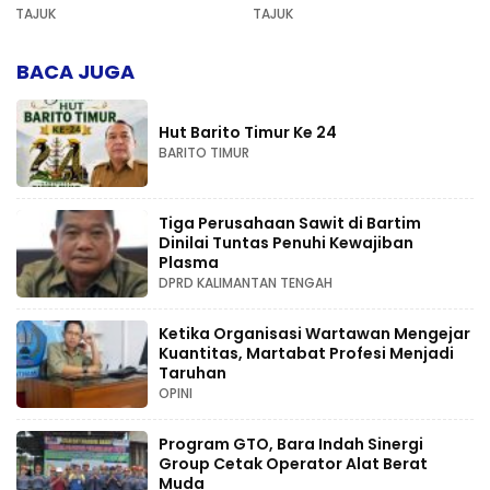
AD di Palangka Raya
Pers dan Keadilan
TAJUK
TAJUK
Kompetensi
BACA JUGA
Hut Barito Timur Ke 24
BARITO TIMUR
Tiga Perusahaan Sawit di Bartim
Dinilai Tuntas Penuhi Kewajiban
Plasma
DPRD KALIMANTAN TENGAH
Ketika Organisasi Wartawan Mengejar
Kuantitas, Martabat Profesi Menjadi
Taruhan
OPINI
Program GTO, Bara Indah Sinergi
Group Cetak Operator Alat Berat
Muda