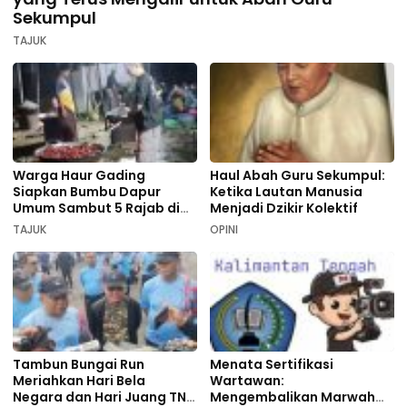
Sekumpul
TAJUK
Warga Haur Gading
Haul Abah Guru Sekumpul:
Siapkan Bumbu Dapur
Ketika Lautan Manusia
Umum Sambut 5 Rajab di
Menjadi Dzikir Kolektif
Sekumpul
TAJUK
OPINI
Tambun Bungai Run
Menata Sertifikasi
Meriahkan Hari Bela
Wartawan:
Negara dan Hari Juang TNI
Mengembalikan Marwah