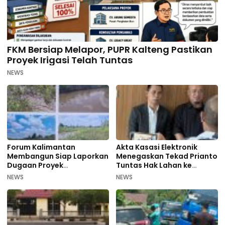
FKM Bersiap Melapor, PUPR Kalteng Pastikan
Proyek Irigasi Telah Tuntas
NEWS
Forum Kalimantan
Akta Kasasi Elektronik
Membangun Siap Laporkan
Menegaskan Tekad Prianto
Dugaan Proyek
Tuntas Hak Lahan ke
Bermasalah PUPR Kalteng
Mahkamah Agung
NEWS
NEWS