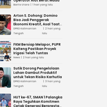
Operator Alat Berat Muda
Barito Utara
1 hari yang lalu
Arton S. Dohong: Domino
Bisa Jadi Penggerak
Ekonomi Kreatif, Asal Taat
Aturan
DPRD Kalimantan
2 hari yang
Tengah
lalu
FKM Bersiap Melapor, PUPR
Kalteng Pastikan Proyek
Irigasi Telah Tuntas
News
2 hari yang lalu
Sutik Dorong Pengelolaan
Lahan Gambut Produktif
untuk Tekan Risiko Karhutla
DPRD Kalimantan
3 hari yang
Tengah
lalu
HUT ke-67, SMAN 1 Palangka
Raya Teguhkan Komitmen
Cetak Generasi Berprestasi