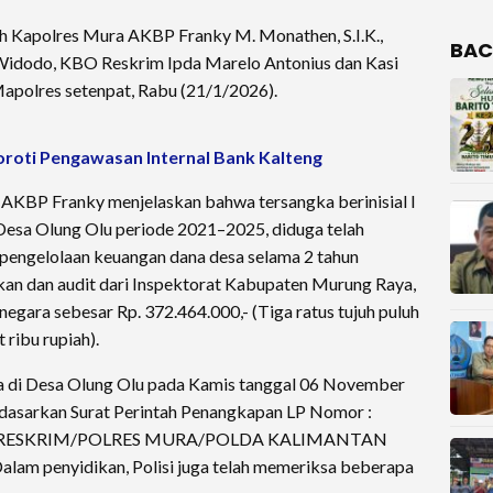
eh Kapolres Mura AKBP Franky M. Monathen, S.I.K.,
BAC
Widodo, KBO Reskrim Ipda Marelo Antonius dan Kasi
apolres setenpat, Rabu (21/1/2026).
oroti Pengawasan Internal Bank Kalteng
AKBP Franky menjelaskan bahwa tersangka berinisial I
Desa Olung Olu periode 2021–2025, diduga telah
engelolaan keuangan dana desa selama 2 tahun
ikan dan audit dari Inspektorat Kabupaten Murung Raya,
egara sebesar Rp. 372.464.000,- (Tiga ratus tujuh puluh
 ribu rupiah).
a di Desa Olung Olu pada Kamis tanggal 06 November
rdasarkan Surat Perintah Penangkapan LP Nomor :
.SATRESKRIM/POLRES MURA/POLDA KALIMANTAN
lam penyidikan, Polisi juga telah memeriksa beberapa