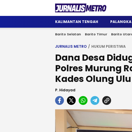
Jurnalis Metro
Satu Wadah Informasi
KALIMANTAN TENGAH
PALANGKA
Barito Selatan
Barito Timur
Barito Utar
JURNALIS METRO
HUKUM PERISTIWA
Dana Desa Didu
Polres Murung 
Kades Olung Ulu
P. Hidayad