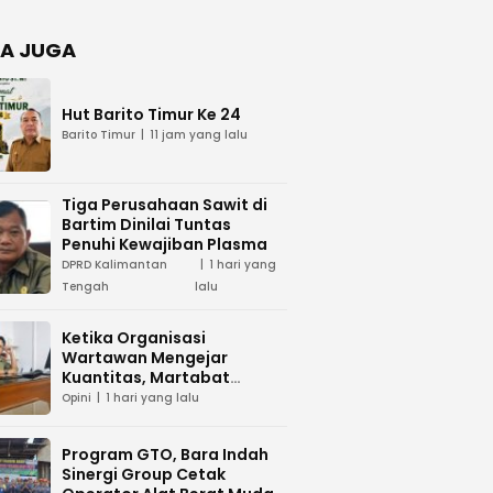
Negara
dan Hari
Juang TNI
A JUGA
AD di
Palangka
Raya
Hut Barito Timur Ke 24
Barito Timur
11 jam yang lalu
Tiga Perusahaan Sawit di
Bartim Dinilai Tuntas
Penuhi Kewajiban Plasma
DPRD Kalimantan
1 hari yang
Tengah
lalu
Ketika Organisasi
Wartawan Mengejar
Kuantitas, Martabat
Profesi Menjadi Taruhan
Opini
1 hari yang lalu
Program GTO, Bara Indah
Sinergi Group Cetak