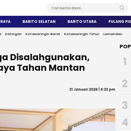
 RAYA
BARITO SELATAN
BARITO UTARA
PULANG PI
a
Katingan
Kotawaringin Barat
Kotawaringin Timur
Lamandau
POP
ga Disalahgunakan,
1
Raya Tahan Mantan
2
21 Januari 2026 | 6:23 pm
3
4