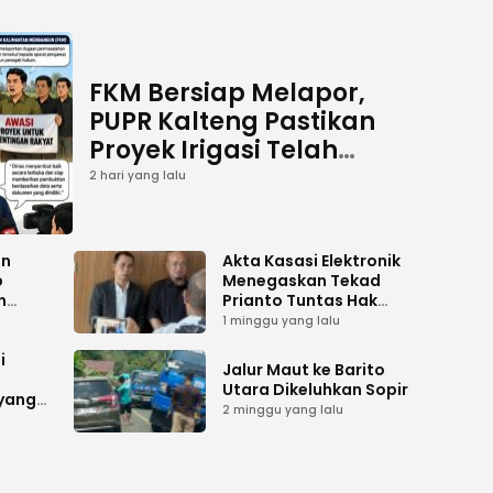
FKM Bersiap Melapor,
PUPR Kalteng Pastikan
Proyek Irigasi Telah
Tuntas
2 hari yang lalu
an
Akta Kasasi Elektronik
p
Menegaskan Tekad
n
Prianto Tuntas Hak
ah
Lahan ke Mahkamah
1 minggu yang lalu
Agung
i
Jalur Maut ke Barito
Utara Dikeluhkan Sopir
 yang
2 minggu yang lalu