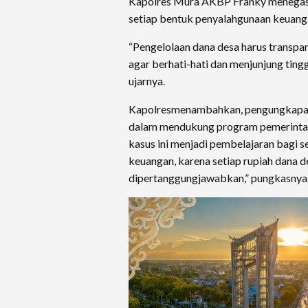
Kapolres Mura AKBP Franky menegas
setiap bentuk penyalahgunaan keuang
“Pengelolaan dana desa harus transpa
agar berhati-hati dan menjunjung tin
ujarnya.
Kapolresmenambahkan, pengungkapan 
dalam mendukung program pemerintah 
kasus ini menjadi pembelajaran bagi s
keuangan, karena setiap rupiah dana d
dipertanggungjawabkan,” pungkasnya