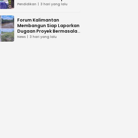
dan Peduli Lingkunga
Pendidikan
3 hari yang lalu
Forum Kalimantan
Membangun Siap Laporkan
Dugaan Proyek Bermasalah
PUPR Kalteng
News
3 hari yang lalu