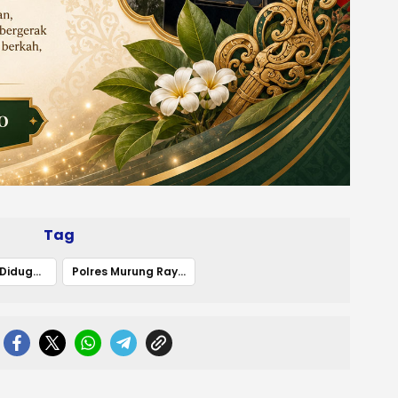
Tag
Dana Desa Diduga Disalahgunakan
Polres Murung Raya Tahan Mantan Kades Olung Ulu