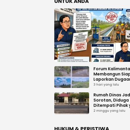
UNTUK ANDA
Forum Kalimant
Membangun Sia
Laporkan Dugaa
Proyek Bermasal
3 hari yang lalu
PUPR Kalteng
Rumah Dinas Jad
Sorotan, Diduga
Ditempati Pihak
Tak Berhak
2 minggu yang lalu
HUKUM & PERISTIWA