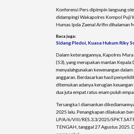
Konferensi Pers dipimpin langsung ol
didampingi Wakapolres Kompol Puji 
Humas Ipda Zaenal Arifin dihalaman M
Baca juga:
Sidang Pledoi, Kuasa Hukum Riky S
Dalam keterangannya, Kapolres Mura 
(53), yang merupakan mantan Kepala 
menyalahgunakan kewenangan dalam p
anggaran. Berdasarkan hasil penyelid
ditemukan adanya kerugian keuangan n
dua juta empat ratus enam puluh empat
Tersangka I diamankan dikediamanny
2025 lalu. Penangkapan dilakukan be
LP/A/6/VIII/RES.3.3/2025/SPKT
TENGAH, tanggal 27 Agustus 2025. Da