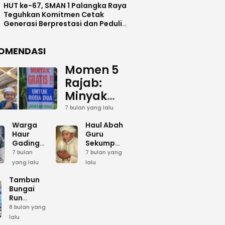
HUT ke-67, SMAN 1 Palangka Raya
Teguhkan Komitmen Cetak
Generasi Berprestasi dan Peduli
Lingkunga
OMENDASI
Momen 5
Rajab:
Minyak
Gratis
7 bulan yang lalu
dan Cinta
Warga
Haul Abah
yang
Haur
Guru
Gading
Sekumpul:
Terus
Siapkan
Ketika
7 bulan
7 bulan yang
Mengalir
Bumbu
Lautan
yang lalu
lalu
Dapur
Manusia
untuk
Umum
Menjadi
Tambun
Abah
Sambut 5
Dzikir
Bungai
Rajab di
Kolektif
Run
Guru
Sekumpul
Meriahkan
8 bulan yang
Sekumpul
Hari Bela
lalu