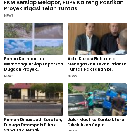
FKM Bersiap Melapor, PUPR Kalteng Pastikan
Proyek Irigasi Telah Tuntas
NEWS
Forum Kalimantan
Akta Kasasi Elektronik
Membangun Siap Laporkan
Menegaskan Tekad Prianto
Dugaan Proyek
Tuntas Hak Lahan ke
Bermasalah PUPR Kalteng
Mahkamah Agung
NEWS
NEWS
Rumah Dinas Jadi Sorotan,
Jalur Maut ke Barito Utara
Diduga Ditempati Pihak
Dikeluhkan Sopir
yang Tak Berhak