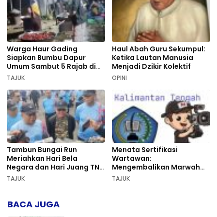
Warga Haur Gading
Haul Abah Guru Sekumpul:
Siapkan Bumbu Dapur
Ketika Lautan Manusia
Umum Sambut 5 Rajab di
Menjadi Dzikir Kolektif
Sekumpul
TAJUK
OPINI
Tambun Bungai Run
Menata Sertifikasi
Meriahkan Hari Bela
Wartawan:
Negara dan Hari Juang TNI
Mengembalikan Marwah
AD di Palangka Raya
Pers dan Keadilan
TAJUK
TAJUK
Kompetensi
BACA JUGA