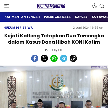
Satu Wadah Informasi
Jurnalis Metro
KALIMANTAN TENGAH
PALANGKA RAYA
KAPUAS
KOTAWAR
HUKUM PERISTIWA
2 Juni 2024 | 6:55 am
Kejati Kalteng Tetapkan Dua Tersangka
dalam Kasus Dana Hibah KONI Kotim
P. Hidayad