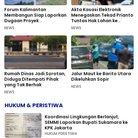
Forum Kalimantan
Akta Kasasi Elektronik
Membangun Siap Laporkan
Menegaskan Tekad Prianto
Dugaan Proyek
Tuntas Hak Lahan ke
Bermasalah PUPR Kalteng
Mahkamah Agung
NEWS
NEWS
Rumah Dinas Jadi Sorotan,
Jalur Maut ke Barito Utara
Diduga Ditempati Pihak
Dikeluhkan Sopir
yang Tak Berhak
NEWS
NEWS
HUKUM & PERISTIWA
Koordinasi Lingkungan Berlanjut,
SEMMI Laporkan Bupati Sukamara ke
KPK Jakarta
HUKUM PERISTIWA