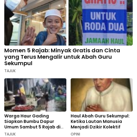
Momen 5 Rajab: Minyak Gratis dan Cinta
yang Terus Mengalir untuk Abah Guru
Sekumpul
TAJUK
Warga Haur Gading
Haul Abah Guru Sekumpul:
Siapkan Bumbu Dapur
Ketika Lautan Manusia
Umum Sambut 5 Rajab di
Menjadi Dzikir Kolektif
Sekumpul
TAJUK
OPINI