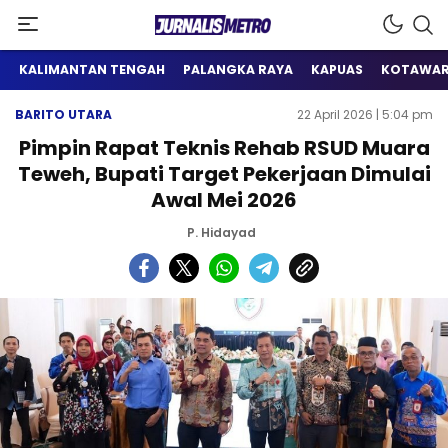
Satu Wadah Informasi
Jurnalis Metro
KALIMANTAN TENGAH
PALANGKA RAYA
KAPUAS
KOTAWAR
BARITO UTARA
22 April 2026 | 5:04 pm
Pimpin Rapat Teknis Rehab RSUD Muara
Teweh, Bupati Target Pekerjaan Dimulai
Awal Mei 2026
P. Hidayad