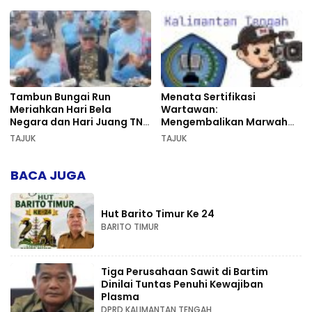
Tambun Bungai Run
Menata Sertifikasi
Meriahkan Hari Bela
Wartawan:
Negara dan Hari Juang TNI
Mengembalikan Marwah
AD di Palangka Raya
Pers dan Keadilan
TAJUK
TAJUK
Kompetensi
BACA JUGA
Hut Barito Timur Ke 24
BARITO TIMUR
Tiga Perusahaan Sawit di Bartim
Dinilai Tuntas Penuhi Kewajiban
Plasma
DPRD KALIMANTAN TENGAH