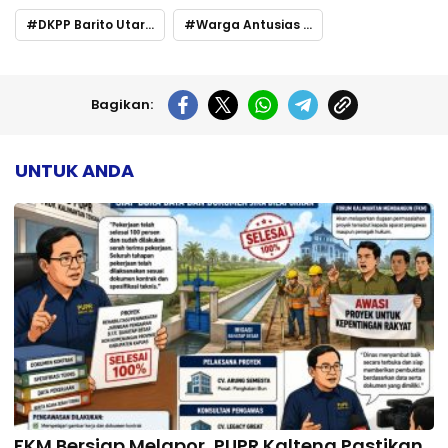
DKPP Barito Utara Gelar “Gepamor On The Road” di Montallat II
Warga Antusias Sambut Pangan Murah
Bagikan:
UNTUK ANDA
FKM Bersiap Melapor, PUPR Kalteng Pastikan