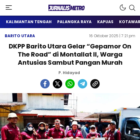
Satu Wadah Informasi
Jurnalis Metro
KALIMANTAN TENGAH
PALANGKA RAYA
KAPUAS
KOTAWAR
BARITO UTARA
16 Oktober 2025 | 7:21 pm
DKPP Barito Utara Gelar “Gepamor On
The Road” di Montallat II, Warga
Antusias Sambut Pangan Murah
P. Hidayad