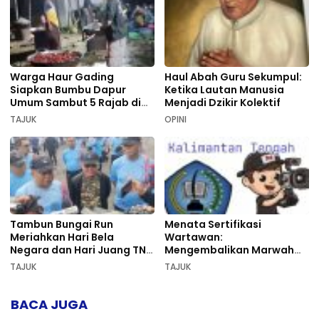
Warga Haur Gading
Haul Abah Guru Sekumpul:
Siapkan Bumbu Dapur
Ketika Lautan Manusia
Umum Sambut 5 Rajab di
Menjadi Dzikir Kolektif
Sekumpul
TAJUK
OPINI
Tambun Bungai Run
Menata Sertifikasi
Meriahkan Hari Bela
Wartawan:
Negara dan Hari Juang TNI
Mengembalikan Marwah
AD di Palangka Raya
Pers dan Keadilan
TAJUK
TAJUK
Kompetensi
BACA JUGA