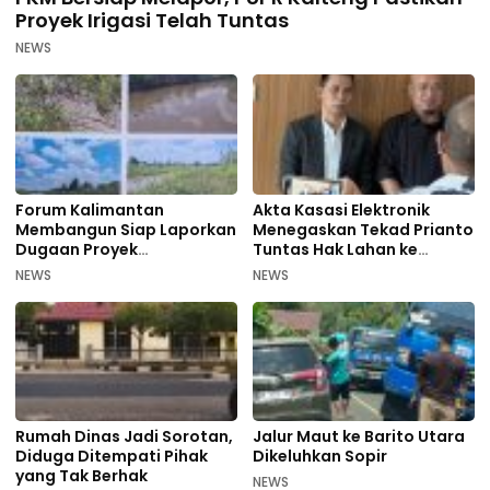
Proyek Irigasi Telah Tuntas
NEWS
Forum Kalimantan
Akta Kasasi Elektronik
Membangun Siap Laporkan
Menegaskan Tekad Prianto
Dugaan Proyek
Tuntas Hak Lahan ke
Bermasalah PUPR Kalteng
Mahkamah Agung
NEWS
NEWS
Rumah Dinas Jadi Sorotan,
Jalur Maut ke Barito Utara
Diduga Ditempati Pihak
Dikeluhkan Sopir
yang Tak Berhak
NEWS