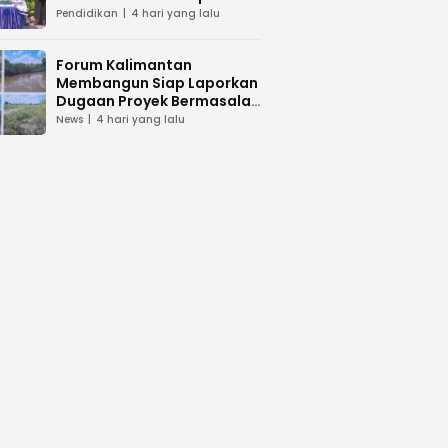
dan Peduli Lingkunga
Pendidikan
4 hari yang lalu
Forum Kalimantan
Membangun Siap Laporkan
Dugaan Proyek Bermasalah
PUPR Kalteng
News
4 hari yang lalu