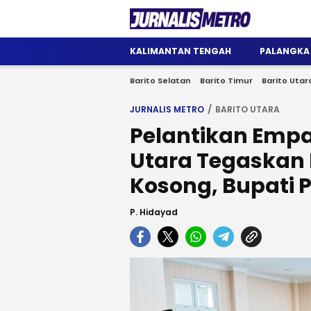
Jurnalis Metro
Satu Wadah Informasi
KALIMANTAN TENGAH
PALANGKA
Barito Selatan
Barito Timur
Barito Utar
JURNALIS METRO
BARITO UTARA
Pelantikan Empat
Utara Tegaskan 
Kosong, Bupati P
P. Hidayad