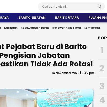
 RAYA
BARITO SELATAN
BARITO UTARA
PULANG PI
a
Katingan
Kotawaringin Barat
Kotawaringin Timur
Lamandau
POP
 Pejabat Baru di Barito
1
Pengisian Jabatan
astikan Tidak Ada Rotasi
2
14 November 2025 | 3:47 pm
3
4