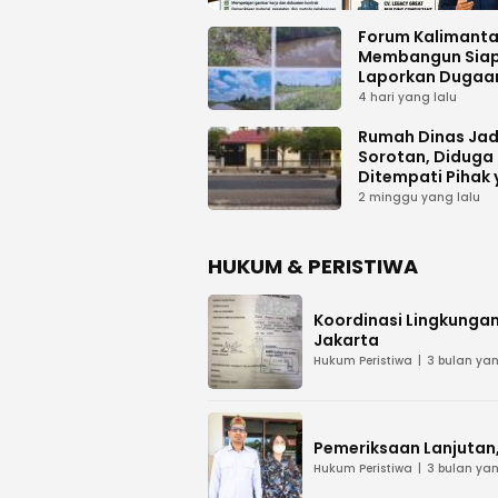
Forum Kalimant
Membangun Sia
Laporkan Dugaa
Proyek Bermasal
4 hari yang lalu
PUPR Kalteng
Rumah Dinas Jad
Sorotan, Diduga
Ditempati Pihak
Tak Berhak
2 minggu yang lalu
HUKUM & PERISTIWA
Koordinasi Lingkungan
Jakarta
Hukum Peristiwa
3 bulan yan
Pemeriksaan Lanjutan, 
Hukum Peristiwa
3 bulan yan