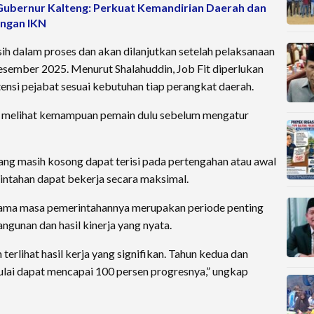
Gubernur Kalteng: Perkuat Kemandirian Daerah dan
ngan IKN
asih dalam proses dan akan dilanjutkan setelah pelaksanaan
esember 2025. Menurut Shalahuddin, Job Fit diperlukan
si pejabat sesuai kebutuhan tiap perangkat daerah.
us melihat kemampuan pemain dulu sebelum mengatur
ang masih kosong dapat terisi pada pertengahan atau awal
rintahan dapat bekerja secara maksimal.
tama masa pemerintahannya merupakan periode penting
unan dan hasil kinerja yang nyata.
terlihat hasil kerja yang signifikan. Tahun kedua dan
lai dapat mencapai 100 persen progresnya,” ungkap