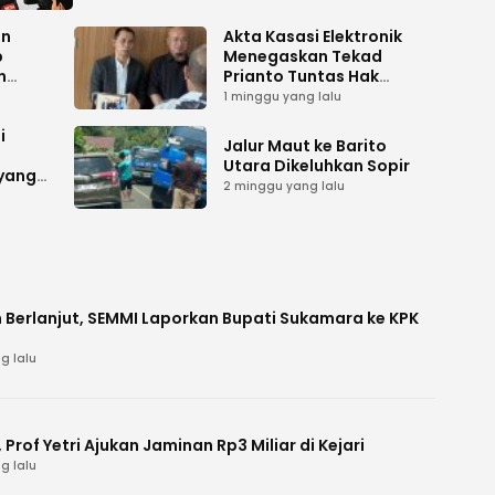
an
Akta Kasasi Elektronik
p
Menegaskan Tekad
n
Prianto Tuntas Hak
ah
Lahan ke Mahkamah
1 minggu yang lalu
Agung
i
Jalur Maut ke Barito
Utara Dikeluhkan Sopir
 yang
2 minggu yang lalu
 Berlanjut, SEMMI Laporkan Bupati Sukamara ke KPK
g lalu
Prof Yetri Ajukan Jaminan Rp3 Miliar di Kejari
g lalu