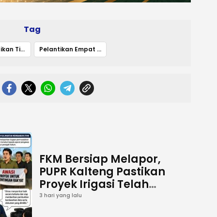
Tag
Bupati Pastikan Tidak Ada Rotasi
Pelantikan Empat Pejabat Baru di Barito Utara Tegaskan Pengisian Jabatan Kosong
FKM Bersiap Melapor,
PUPR Kalteng Pastikan
Proyek Irigasi Telah
Tuntas
3 hari yang lalu