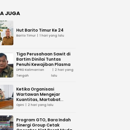
Negara
dan Hari
Juang TNI
A JUGA
AD di
Palangka
Raya
Hut Barito Timur Ke 24
Barito Timur
1 hari yang lalu
Tiga Perusahaan Sawit di
Bartim Dinilai Tuntas
Penuhi Kewajiban Plasma
DPRD Kalimantan
2 hari yang
Tengah
lalu
Ketika Organisasi
Wartawan Mengejar
Kuantitas, Martabat
Profesi Menjadi Taruhan
Opini
2 hari yang lalu
Program GTO, Bara Indah
Sinergi Group Cetak