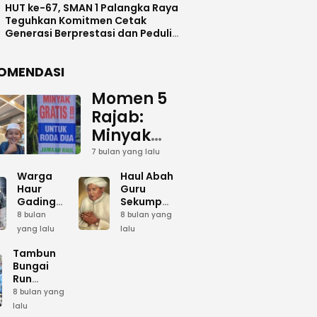
HUT ke-67, SMAN 1 Palangka Raya
Teguhkan Komitmen Cetak
Generasi Berprestasi dan Peduli
Lingkunga
OMENDASI
Momen 5
Rajab:
Minyak
Gratis
7 bulan yang lalu
dan Cinta
Warga
Haul Abah
yang
Haur
Guru
Gading
Sekumpul:
Terus
Siapkan
Ketika
8 bulan
8 bulan yang
Mengalir
Bumbu
Lautan
yang lalu
lalu
Dapur
Manusia
untuk
Umum
Menjadi
Tambun
Abah
Sambut 5
Dzikir
Bungai
Rajab di
Kolektif
Run
Guru
Sekumpul
Meriahkan
8 bulan yang
Sekumpul
Hari Bela
lalu