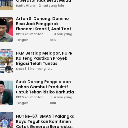
Operator Alat Berat Muda
Barito Utara
2 hari yang lalu
Arton S. Dohong: Domino
Bisa Jadi Penggerak
Ekonomi Kreatif, Asal Taat
Aturan
DPRD Kalimantan
3 hari yang
Tengah
lalu
FKM Bersiap Melapor, PUPR
Kalteng Pastikan Proyek
Irigasi Telah Tuntas
News
3 hari yang lalu
Sutik Dorong Pengelolaan
Lahan Gambut Produktif
untuk Tekan Risiko Karhutla
DPRD Kalimantan
4 hari yang
Tengah
lalu
HUT ke-67, SMAN 1 Palangka
Raya Teguhkan Komitmen
Cetak Generasi Berprestasi