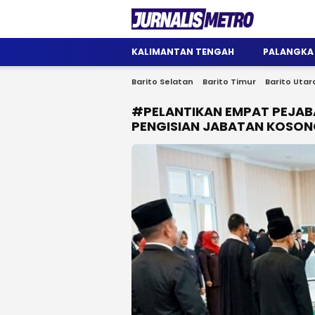
Jurnalis Metro
Satu Wadah Informasi
KALIMANTAN TENGAH
PALANGKA
Barito Selatan
Barito Timur
Barito Utar
#PELANTIKAN EMPAT PEJAB
PENGISIAN JABATAN KOSO