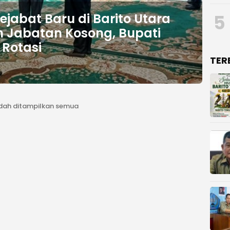
5
ejabat Baru di Barito Utara
n Jabatan Kosong, Bupati
 Rotasi
TER
u
dah ditampilkan semua