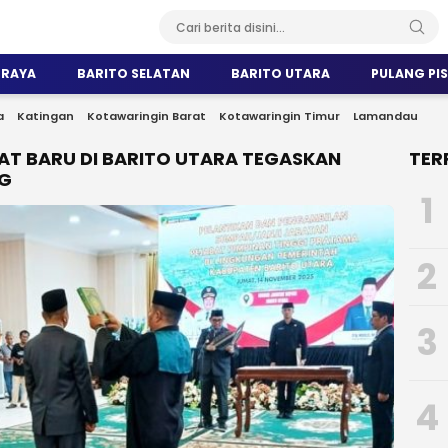
 RAYA
BARITO SELATAN
BARITO UTARA
PULANG PI
a
Katingan
Kotawaringin Barat
Kotawaringin Timur
Lamandau
AT BARU DI BARITO UTARA TEGASKAN
TER
NG
1
2
3
4