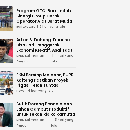
Program GTO, Bara Indah
Sinergi Group Cetak
Operator Alat Berat Muda
Barito Utara
3 hari yang lalu
Arton S. Dohong: Domino
Bisa Jadi Penggerak
Ekonomi Kreatif, Asal Taat
Aturan
DPRD Kalimantan
4 hari yang
Tengah
lalu
FKM Bersiap Melapor, PUPR
Kalteng Pastikan Proyek
Irigasi Telah Tuntas
News
4 hari yang lalu
Sutik Dorong Pengelolaan
Lahan Gambut Produktif
untuk Tekan Risiko Karhutla
DPRD Kalimantan
5 hari yang
Tengah
lalu