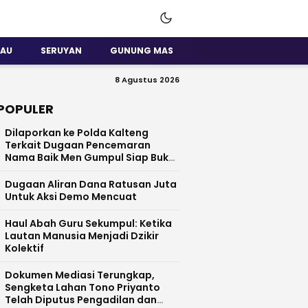
SAU
SERUYAN
GUNUNG MAS
8 Agustus 2026
POPULER
Dilaporkan ke Polda Kalteng
Terkait Dugaan Pencemaran
Nama Baik Men Gumpul Siap Buka
Data
Dugaan Aliran Dana Ratusan Juta
Untuk Aksi Demo Mencuat
Haul Abah Guru Sekumpul: Ketika
Lautan Manusia Menjadi Dzikir
Kolektif
​Dokumen Mediasi Terungkap,
Sengketa Lahan Tono Priyanto
Telah Diputus Pengadilan dan