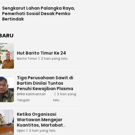
Difasilitasi Pemkab Kapuas
Sengkarut Lahan Palangka Raya,
Pemerhati Sosial Desak Pemko
Bertindak
BARU
Hut Barito Timur Ke 24
Barito Timur
2 hari yang lalu
Tiga Perusahaan Sawit di
Bartim Dinilai Tuntas
Penuhi Kewajiban Plasma
DPRD Kalimantan
3 hari yang
Tengah
lalu
Ketika Organisasi
Wartawan Mengejar
Kuantitas, Martabat
Profesi Menjadi Taruhan
Opini
3 hari yang lalu