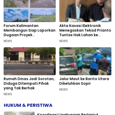
Forum Kalimantan
Akta Kasasi Elektronik
Membangun Siap Laporkan
Menegaskan Tekad Prianto
Dugaan Proyek
Tuntas Hak Lahan ke
Bermasalah PUPR Kalteng
Mahkamah Agung
NEWS
NEWS
Rumah Dinas Jadi Sorotan,
Jalur Maut ke Barito Utara
Diduga Ditempati Pihak
Dikeluhkan Sopir
yang Tak Berhak
NEWS
NEWS
HUKUM & PERISTIWA
Koordinasi Lingkungan Berlanjut,