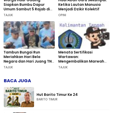
Siapkan Bumbu Dapur
Ketika Lautan Manusia
Umum Sambut 5 Rajab di
Menjadi Dzikir Kolektif
Sekumpul
TAJUK
OPINI
Tambun Bungai Run
Menata Sertifikasi
Meriahkan Hari Bela
Wartawan:
Negara dan Hari Juang TNI
Mengembalikan Marwah
AD di Palangka Raya
Pers dan Keadilan
TAJUK
TAJUK
Kompetensi
BACA JUGA
Hut Barito Timur Ke 24
BARITO TIMUR