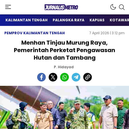
Satu Wadah Informasi
Jurnalis Metro
KALIMANTAN TENGAH
PALANGKA RAYA
KAPUAS
KOTAWAR
PEMPROV KALIMANTAN TENGAH
7 April 2026 | 3:12 pm
Menhan Tinjau Murung Raya,
Pemerintah Perketat Pengawasan
Hutan dan Tambang
P. Hidayad