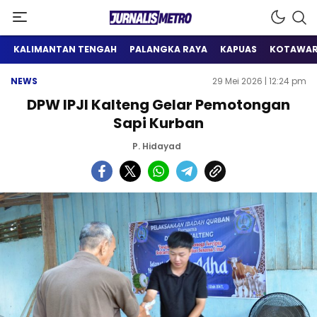
Satu Wadah Informasi
Jurnalis Metro
KALIMANTAN TENGAH
PALANGKA RAYA
KAPUAS
KOTAWAR
NEWS
29 Mei 2026 | 12:24 pm
DPW IPJI Kalteng Gelar Pemotongan
Sapi Kurban
P. Hidayad