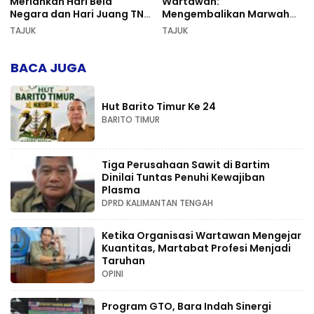
Meriahkan Hari Bela
Wartawan:
Negara dan Hari Juang TNI
Mengembalikan Marwah
AD di Palangka Raya
Pers dan Keadilan
TAJUK
TAJUK
Kompetensi
BACA JUGA
Hut Barito Timur Ke 24
BARITO TIMUR
Tiga Perusahaan Sawit di Bartim
Dinilai Tuntas Penuhi Kewajiban
Plasma
DPRD KALIMANTAN TENGAH
Ketika Organisasi Wartawan Mengejar
Kuantitas, Martabat Profesi Menjadi
Taruhan
OPINI
Program GTO, Bara Indah Sinergi