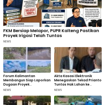
FKM Bersiap Melapor, PUPR Kalteng Pastikan
Proyek Irigasi Telah Tuntas
NEWS
Forum Kalimantan
Akta Kasasi Elektronik
Membangun Siap Laporkan
Menegaskan Tekad Prianto
Dugaan Proyek
Tuntas Hak Lahan ke
Bermasalah PUPR Kalteng
Mahkamah Agung
NEWS
NEWS