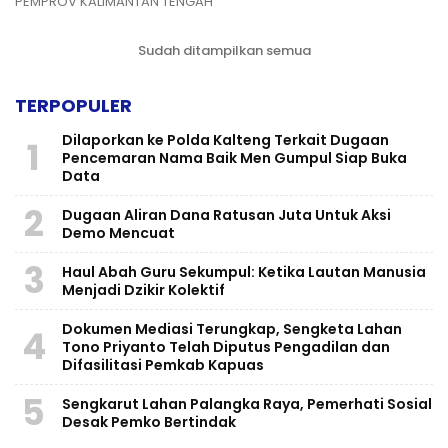
PEMPROV KALIMANTAN TENGAH
Sudah ditampilkan semua
TERPOPULER
Dilaporkan ke Polda Kalteng Terkait Dugaan
1
Pencemaran Nama Baik Men Gumpul Siap Buka
Data
2
Dugaan Aliran Dana Ratusan Juta Untuk Aksi
Demo Mencuat
3
Haul Abah Guru Sekumpul: Ketika Lautan Manusia
Menjadi Dzikir Kolektif
​Dokumen Mediasi Terungkap, Sengketa Lahan
4
Tono Priyanto Telah Diputus Pengadilan dan
Difasilitasi Pemkab Kapuas
5
Sengkarut Lahan Palangka Raya, Pemerhati Sosial
Desak Pemko Bertindak