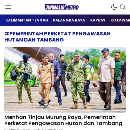
Satu Wadah Informasi
Jurnalis Metro
KALIMANTAN TENGAH
PALANGKA RAYA
KAPUAS
KOTAWAR
#PEMERINTAH PERKETAT PENGAWASAN
HUTAN DAN TAMBANG
Menhan Tinjau Murung Raya, Pemerintah
Perketat Pengawasan Hutan dan Tambang