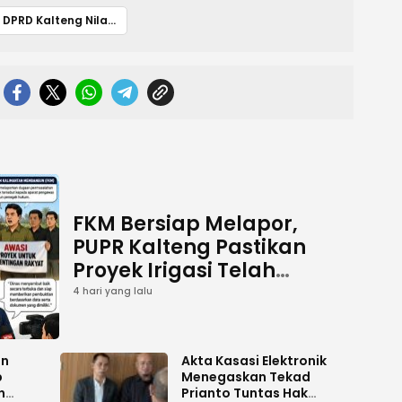
DPRD Kalteng Nilai Jalur Khusus Olahraga di Palangka Raya Berpotensi Dorong Aktivitas Sosial dan Ekonomi
FKM Bersiap Melapor,
PUPR Kalteng Pastikan
Proyek Irigasi Telah
Tuntas
4 hari yang lalu
an
Akta Kasasi Elektronik
p
Menegaskan Tekad
n
Prianto Tuntas Hak