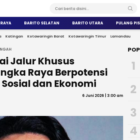
 RAYA
BARITO SELATAN
BARITO UTARA
PULANG PI
a
Katingan
Kotawaringin Barat
Kotawaringin Timur
Lamandau
POP
ENGAH
ai Jalur Khusus
1
angka Raya Berpotensi
 Sosial dan Ekonomi
2
6 Juni 2026 | 3:00 am
3
4