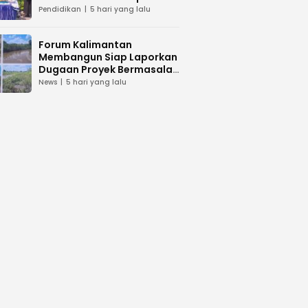
dan Peduli Lingkunga
Pendidikan
5 hari yang lalu
Forum Kalimantan
Membangun Siap Laporkan
Dugaan Proyek Bermasalah
PUPR Kalteng
News
5 hari yang lalu