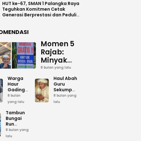
HUT ke-67, SMAN 1 Palangka Raya
Teguhkan Komitmen Cetak
Generasi Berprestasi dan Peduli
Lingkunga
OMENDASI
Momen 5
Rajab:
Minyak
Gratis
8 bulan yang lalu
dan Cinta
Warga
Haul Abah
yang
Haur
Guru
Gading
Sekumpul:
Terus
Siapkan
Ketika
8 bulan
8 bulan yang
Mengalir
Bumbu
Lautan
yang lalu
lalu
Dapur
Manusia
untuk
Umum
Menjadi
Tambun
Abah
Sambut 5
Dzikir
Bungai
Rajab di
Kolektif
Run
Guru
Sekumpul
Meriahkan
8 bulan yang
Sekumpul
Hari Bela
lalu