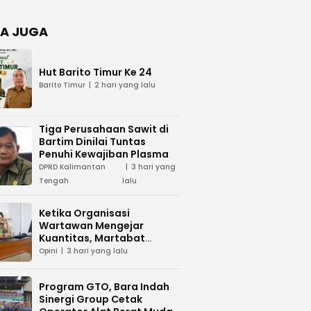
Negara
dan Hari
Juang TNI
A JUGA
AD di
Palangka
Raya
Hut Barito Timur Ke 24
Barito Timur
2 hari yang lalu
Tiga Perusahaan Sawit di
Bartim Dinilai Tuntas
Penuhi Kewajiban Plasma
DPRD Kalimantan
3 hari yang
Tengah
lalu
Ketika Organisasi
Wartawan Mengejar
Kuantitas, Martabat
Profesi Menjadi Taruhan
Opini
3 hari yang lalu
Program GTO, Bara Indah
Sinergi Group Cetak