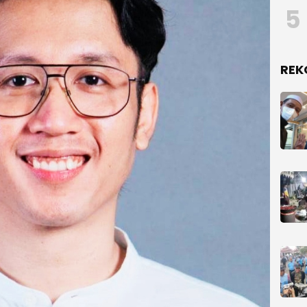
5
REK