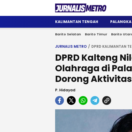
Jurnalis Metro
Satu Wadah Informasi
KALIMANTAN TENGAH
PALANGKA
Barito Selatan
Barito Timur
Barito Utar
JURNALIS METRO
DPRD KALIMANTAN T
DPRD Kalteng Nil
Olahraga di Pal
Dorong Aktivitas
P. Hidayad