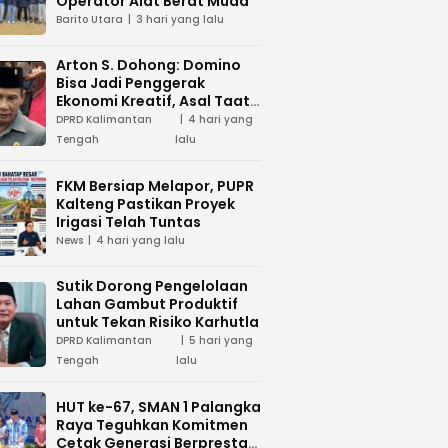
Operator Alat Berat Muda
Barito Utara
3 hari yang lalu
Arton S. Dohong: Domino
Bisa Jadi Penggerak
Ekonomi Kreatif, Asal Taat
Aturan
DPRD Kalimantan
4 hari yang
Tengah
lalu
FKM Bersiap Melapor, PUPR
Kalteng Pastikan Proyek
Irigasi Telah Tuntas
News
4 hari yang lalu
Sutik Dorong Pengelolaan
Lahan Gambut Produktif
untuk Tekan Risiko Karhutla
DPRD Kalimantan
5 hari yang
Tengah
lalu
HUT ke-67, SMAN 1 Palangka
Raya Teguhkan Komitmen
Cetak Generasi Berprestasi