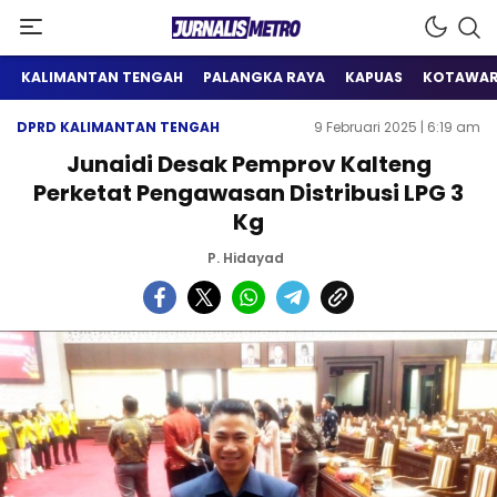
Satu Wadah Informasi
Jurnalis Metro
KALIMANTAN TENGAH
PALANGKA RAYA
KAPUAS
KOTAWAR
DPRD KALIMANTAN TENGAH
9 Februari 2025 | 6:19 am
Junaidi Desak Pemprov Kalteng
Perketat Pengawasan Distribusi LPG 3
Kg
P. Hidayad