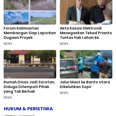
Forum Kalimantan
Akta Kasasi Elektronik
Membangun Siap Laporkan
Menegaskan Tekad Prianto
Dugaan Proyek
Tuntas Hak Lahan ke
Bermasalah PUPR Kalteng
Mahkamah Agung
NEWS
NEWS
Rumah Dinas Jadi Sorotan,
Jalur Maut ke Barito Utara
Diduga Ditempati Pihak
Dikeluhkan Sopir
yang Tak Berhak
NEWS
NEWS
HUKUM & PERISTIWA