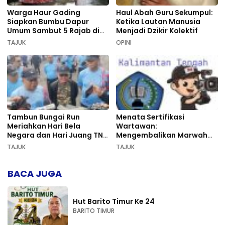
Warga Haur Gading
Haul Abah Guru Sekumpul:
Siapkan Bumbu Dapur
Ketika Lautan Manusia
Umum Sambut 5 Rajab di
Menjadi Dzikir Kolektif
Sekumpul
TAJUK
OPINI
Tambun Bungai Run
Menata Sertifikasi
Meriahkan Hari Bela
Wartawan:
Negara dan Hari Juang TNI
Mengembalikan Marwah
AD di Palangka Raya
Pers dan Keadilan
TAJUK
TAJUK
Kompetensi
BACA JUGA
Hut Barito Timur Ke 24
BARITO TIMUR