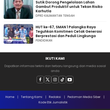
Sutik Dorong Pengelolaan Lahan
Gambut Produktif untuk Tekan Risiko
Karhutla
DPRD KALIMANTAN TENGAH
HUT ke-67, SMAN 1 Palangka Raya
Teguhkan Komitmen Cetak Generasi
Berprestasi dan Peduli Lingkunga
PENDIDIKAN
IKUTI KAMI
Dapatkan informasi terkini dan terbaru langsung dari media sosial
anda
Home
Tentang Kami
Redaksi
Pedoman Media Siber
Kode Etik Jurnalistik