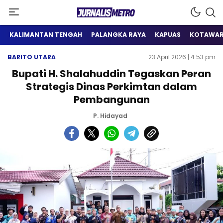
Satu Wadah Informasi
Jurnalis Metro
KALIMANTAN TENGAH
PALANGKA RAYA
KAPUAS
KOTAWAR
BARITO UTARA
23 April 2026 | 4:53 pm
Bupati H. Shalahuddin Tegaskan Peran
Strategis Dinas Perkimtan dalam
Pembangunan
P. Hidayad