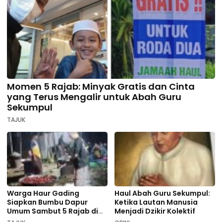
Momen 5 Rajab: Minyak Gratis dan Cinta
yang Terus Mengalir untuk Abah Guru
Sekumpul
TAJUK
Warga Haur Gading
Haul Abah Guru Sekumpul:
Siapkan Bumbu Dapur
Ketika Lautan Manusia
Umum Sambut 5 Rajab di
Menjadi Dzikir Kolektif
Sekumpul