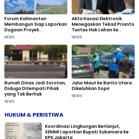
Forum Kalimantan
Akta Kasasi Elektronik
Membangun Siap Laporkan
Menegaskan Tekad Prianto
Dugaan Proyek
Tuntas Hak Lahan ke
Bermasalah PUPR Kalteng
Mahkamah Agung
NEWS
NEWS
Rumah Dinas Jadi Sorotan,
Jalur Maut ke Barito Utara
Diduga Ditempati Pihak
Dikeluhkan Sopir
yang Tak Berhak
NEWS
NEWS
HUKUM & PERISTIWA
Koordinasi Lingkungan Berlanjut,
SEMMI Laporkan Bupati Sukamara ke
KPK Jakarta