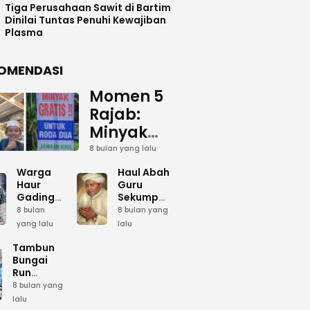
Tiga Perusahaan Sawit di Bartim
Dinilai Tuntas Penuhi Kewajiban
Plasma
OMENDASI
Momen 5
Rajab:
Minyak
Gratis
8 bulan yang lalu
dan Cinta
Warga
Haul Abah
yang
Haur
Guru
Gading
Sekumpul:
Terus
Siapkan
Ketika
8 bulan
8 bulan yang
Mengalir
Bumbu
Lautan
yang lalu
lalu
Dapur
Manusia
untuk
Umum
Menjadi
Tambun
Abah
Sambut 5
Dzikir
Bungai
Rajab di
Kolektif
Run
Guru
Sekumpul
Meriahkan
8 bulan yang
Sekumpul
Hari Bela
lalu