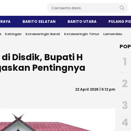
 RAYA
BARITO SELATAN
BARITO UTARA
PULANG PI
a
Katingan
Kotawaringin Barat
Kotawaringin Timur
Lamandau
POP
di Disdik, Bupati H
1
gaskan Pentingnya
2
22 April 2026 | 5:12 pm
3
4