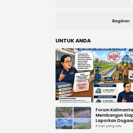
Bagikan
UNTUK ANDA
Forum Kalimant
Membangun Sia
Laporkan Dugaa
Proyek Bermasal
6 hari yang lalu
PUPR Kalteng