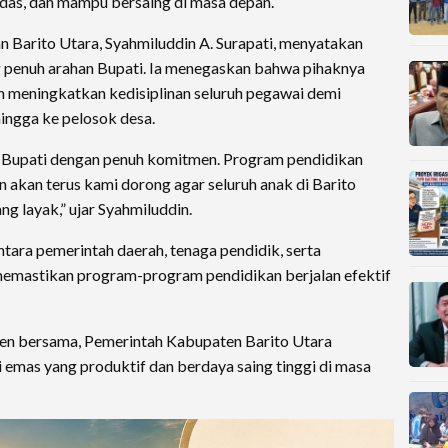
das, dan mampu bersaing di masa depan.
n Barito Utara, Syahmiluddin A. Surapati, menyatakan
 penuh arahan Bupati. Ia menegaskan bahwa pihaknya
n meningkatkan kedisiplinan seluruh pegawai demi
ngga ke pelosok desa.
 Bupati dengan penuh komitmen. Program pendidikan
n akan terus kami dorong agar seluruh anak di Barito
g layak,” ujar Syahmiluddin.
tara pemerintah daerah, tenaga pendidik, serta
memastikan program-program pendidikan berjalan efektif
en bersama, Pemerintah Kabupaten Barito Utara
 emas yang produktif dan berdaya saing tinggi di masa