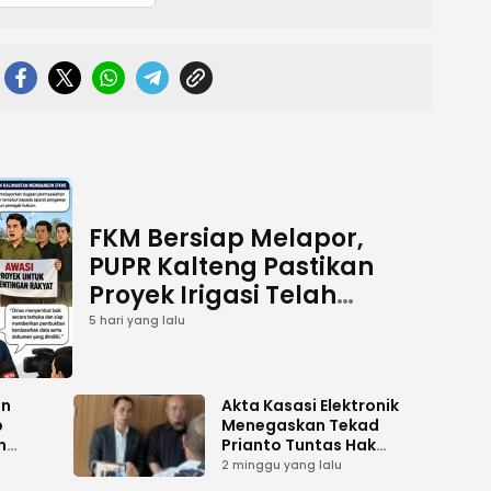
FKM Bersiap Melapor,
PUPR Kalteng Pastikan
Proyek Irigasi Telah
Tuntas
5 hari yang lalu
an
Akta Kasasi Elektronik
p
Menegaskan Tekad
n
Prianto Tuntas Hak
ah
Lahan ke Mahkamah
2 minggu yang lalu
Agung