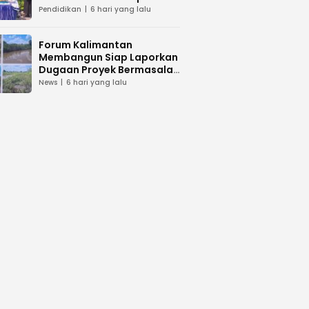
dan Peduli Lingkunga
Pendidikan
6 hari yang lalu
Forum Kalimantan
Membangun Siap Laporkan
Dugaan Proyek Bermasalah
PUPR Kalteng
News
6 hari yang lalu