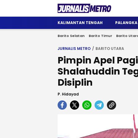
Jurnalis Metro
Satu Wadah Informasi
KALIMANTAN TENGAH
PALANGKA
Barito Selatan
Barito Timur
Barito Utar
JURNALIS METRO
BARITO UTARA
Pimpin Apel Pagi 
Shalahuddin Te
Disiplin
P. Hidayad