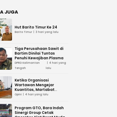
Negara
dan Hari
Juang TNI
A JUGA
AD di
Palangka
Raya
Hut Barito Timur Ke 24
Barito Timur
3 hari yang lalu
Tiga Perusahaan Sawit di
Bartim Dinilai Tuntas
Penuhi Kewajiban Plasma
DPRD Kalimantan
4 hari yang
Tengah
lalu
Ketika Organisasi
Wartawan Mengejar
Kuantitas, Martabat
Profesi Menjadi Taruhan
Opini
4 hari yang lalu
Program GTO, Bara Indah
Sinergi Group Cetak