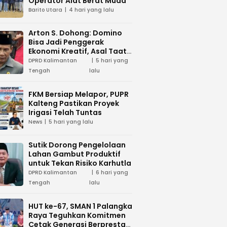
Operator Alat Berat Muda
Barito Utara
4 hari yang lalu
Arton S. Dohong: Domino
Bisa Jadi Penggerak
Ekonomi Kreatif, Asal Taat
Aturan
DPRD Kalimantan
5 hari yang
Tengah
lalu
FKM Bersiap Melapor, PUPR
Kalteng Pastikan Proyek
Irigasi Telah Tuntas
News
5 hari yang lalu
Sutik Dorong Pengelolaan
Lahan Gambut Produktif
untuk Tekan Risiko Karhutla
DPRD Kalimantan
6 hari yang
Tengah
lalu
HUT ke-67, SMAN 1 Palangka
Raya Teguhkan Komitmen
Cetak Generasi Berprestasi