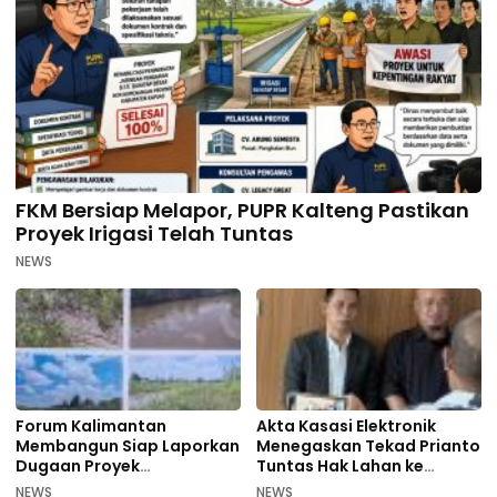
FKM Bersiap Melapor, PUPR Kalteng Pastikan
Proyek Irigasi Telah Tuntas
NEWS
Forum Kalimantan
Akta Kasasi Elektronik
Membangun Siap Laporkan
Menegaskan Tekad Prianto
Dugaan Proyek
Tuntas Hak Lahan ke
Bermasalah PUPR Kalteng
Mahkamah Agung
NEWS
NEWS