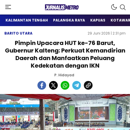
Satu Wadah Informasi
Jurnalis Metro
KALIMANTAN TENGAH
PALANGKA RAYA
KAPUAS
KOTAWAR
BARITO UTARA
29 Juni 2026 | 2:31 pm
Pimpin Upacara HUT ke-76 Barut,
Gubernur Kalteng: Perkuat Kemandirian
Daerah dan Manfaatkan Peluang
Kedekatan dengan IKN
P. Hidayad