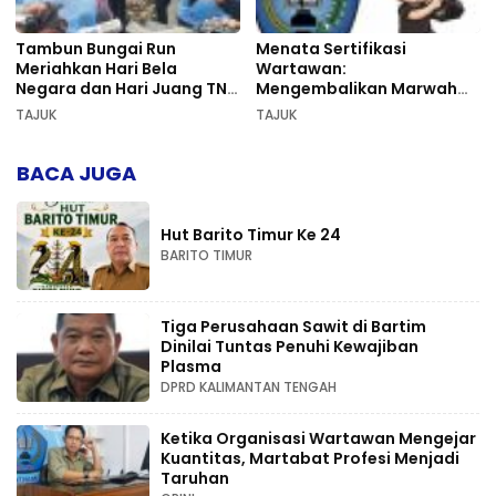
Tambun Bungai Run
Menata Sertifikasi
Meriahkan Hari Bela
Wartawan:
Negara dan Hari Juang TNI
Mengembalikan Marwah
AD di Palangka Raya
Pers dan Keadilan
TAJUK
TAJUK
Kompetensi
BACA JUGA
Hut Barito Timur Ke 24
BARITO TIMUR
Tiga Perusahaan Sawit di Bartim
Dinilai Tuntas Penuhi Kewajiban
Plasma
DPRD KALIMANTAN TENGAH
Ketika Organisasi Wartawan Mengejar
Kuantitas, Martabat Profesi Menjadi
Taruhan