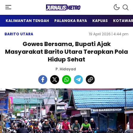
Satu Wadah Informasi
Jurnalis Metro
KALIMANTAN TENGAH
PALANGKA RAYA
KAPUAS
KOTAWAR
BARITO UTARA
19 April 2026 | 4:44 pm
Gowes Bersama, Bupati Ajak
Masyarakat Barito Utara Terapkan Pola
Hidup Sehat
P. Hidayad