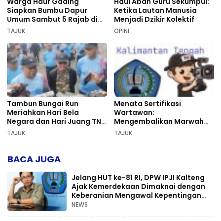
Warga Haur Gading
Haul Abah Guru Sekumpul:
Siapkan Bumbu Dapur
Ketika Lautan Manusia
Umum Sambut 5 Rajab di
Menjadi Dzikir Kolektif
Sekumpul
TAJUK
OPINI
Tambun Bungai Run
Menata Sertifikasi
Meriahkan Hari Bela
Wartawan:
Negara dan Hari Juang TNI
Mengembalikan Marwah
AD di Palangka Raya
Pers dan Keadilan
TAJUK
TAJUK
Kompetensi
BACA JUGA
Jelang HUT ke-81 RI, DPW IPJI Kalteng
Ajak Kemerdekaan Dimaknai dengan
Keberanian Mengawal Kepentingan
Rakyat
NEWS