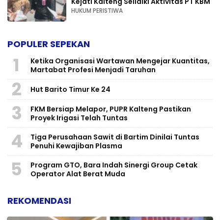
Kejati Kalteng Selidiki Aktivitas PT KBM
HUKUM PERISTIWA
POPULER SEPEKAN
1
Ketika Organisasi Wartawan Mengejar Kuantitas,
Martabat Profesi Menjadi Taruhan
2
Hut Barito Timur Ke 24
3
FKM Bersiap Melapor, PUPR Kalteng Pastikan
Proyek Irigasi Telah Tuntas
4
Tiga Perusahaan Sawit di Bartim Dinilai Tuntas
Penuhi Kewajiban Plasma
5
Program GTO, Bara Indah Sinergi Group Cetak
Operator Alat Berat Muda
REKOMENDASI