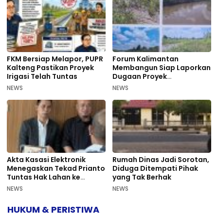
FKM Bersiap Melapor, PUPR
Forum Kalimantan
Kalteng Pastikan Proyek
Membangun Siap Laporkan
Irigasi Telah Tuntas
Dugaan Proyek
Bermasalah PUPR Kalteng
NEWS
NEWS
Akta Kasasi Elektronik
Rumah Dinas Jadi Sorotan,
Menegaskan Tekad Prianto
Diduga Ditempati Pihak
Tuntas Hak Lahan ke
yang Tak Berhak
Mahkamah Agung
NEWS
NEWS
HUKUM & PERISTIWA