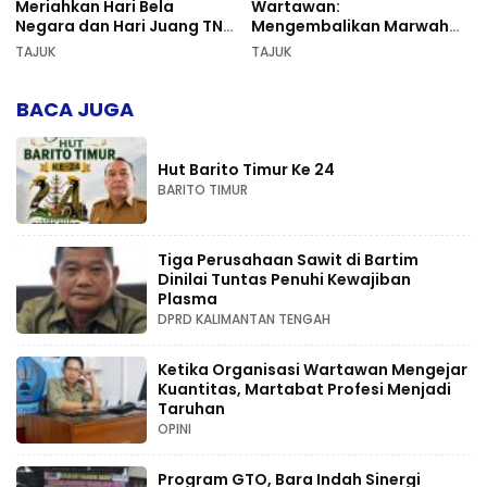
Meriahkan Hari Bela
Wartawan:
Negara dan Hari Juang TNI
Mengembalikan Marwah
AD di Palangka Raya
Pers dan Keadilan
TAJUK
TAJUK
Kompetensi
BACA JUGA
Hut Barito Timur Ke 24
BARITO TIMUR
Tiga Perusahaan Sawit di Bartim
Dinilai Tuntas Penuhi Kewajiban
Plasma
DPRD KALIMANTAN TENGAH
Ketika Organisasi Wartawan Mengejar
Kuantitas, Martabat Profesi Menjadi
Taruhan
OPINI
Program GTO, Bara Indah Sinergi