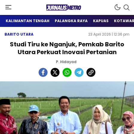
Satu Wadah Informasi
Jurnalis Metro
KALIMANTAN TENGAH
PALANGKA RAYA
KAPUAS
KOTAWAR
BARITO UTARA
23 April 2026 | 12:36 pm
Studi Tiru ke Nganjuk, Pemkab Barito
Utara Perkuat Inovasi Pertanian
P. Hidayad