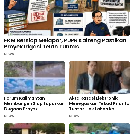
FKM Bersiap Melapor, PUPR Kalteng Pastikan
Proyek Irigasi Telah Tuntas
NEWS
Forum Kalimantan
Akta Kasasi Elektronik
Membangun Siap Laporkan
Menegaskan Tekad Prianto
Dugaan Proyek
Tuntas Hak Lahan ke
Bermasalah PUPR Kalteng
Mahkamah Agung
NEWS
NEWS