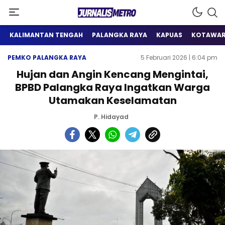
Satu Wadah Informasi
Jurnalis Metro
KALIMANTAN TENGAH
PALANGKA RAYA
KAPUAS
KOTAWAR
PEMKO PALANGKA RAYA
5 Februari 2026 | 6:04 pm
Hujan dan Angin Kencang Mengintai,
BPBD Palangka Raya Ingatkan Warga
Utamakan Keselamatan
P. Hidayad