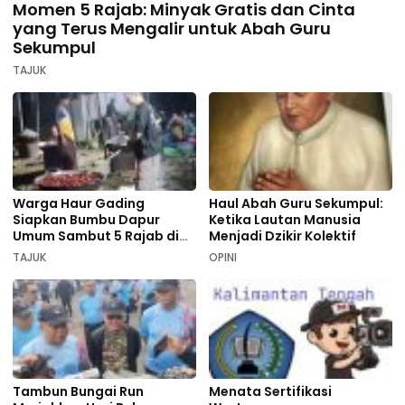
Momen 5 Rajab: Minyak Gratis dan Cinta
yang Terus Mengalir untuk Abah Guru
Sekumpul
TAJUK
Warga Haur Gading
Haul Abah Guru Sekumpul:
Siapkan Bumbu Dapur
Ketika Lautan Manusia
Umum Sambut 5 Rajab di
Menjadi Dzikir Kolektif
Sekumpul
TAJUK
OPINI
Tambun Bungai Run
Menata Sertifikasi