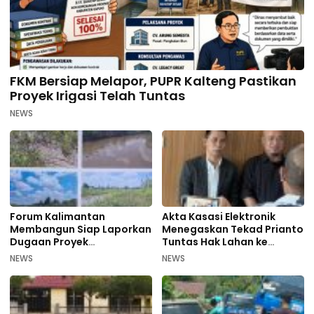
FKM Bersiap Melapor, PUPR Kalteng Pastikan
Proyek Irigasi Telah Tuntas
NEWS
Forum Kalimantan
Akta Kasasi Elektronik
Membangun Siap Laporkan
Menegaskan Tekad Prianto
Dugaan Proyek
Tuntas Hak Lahan ke
Bermasalah PUPR Kalteng
Mahkamah Agung
NEWS
NEWS