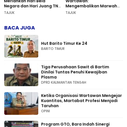
Meriahkan Hari Bela
Wartawan:
Negara dan Hari Juang TNI
Mengembalikan Marwah
AD di Palangka Raya
Pers dan Keadilan
TAJUK
TAJUK
Kompetensi
BACA JUGA
Hut Barito Timur Ke 24
BARITO TIMUR
Tiga Perusahaan Sawit di Bartim
Dinilai Tuntas Penuhi Kewajiban
Plasma
DPRD KALIMANTAN TENGAH
Ketika Organisasi Wartawan Mengejar
Kuantitas, Martabat Profesi Menjadi
Taruhan
OPINI
Program GTO, Bara Indah Sinergi