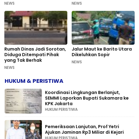
Bermasalah PUPR Kalteng
Mahkamah Agung
NEWS
NEWS
Rumah Dinas Jadi Sorotan,
Jalur Maut ke Barito Utara
Diduga Ditempati Pihak
Dikeluhkan Sopir
yang Tak Berhak
NEWS
NEWS
HUKUM & PERISTIWA
Koordinasi Lingkungan Berlanjut,
SEMMI Laporkan Bupati Sukamara ke
KPK Jakarta
HUKUM PERISTIWA
Pemeriksaan Lanjutan, Prof Yetri
Ajukan Jaminan Rp3 Miliar di Kejari
HUKUM PERISTIWA