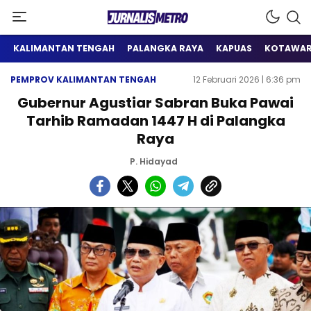
Satu Wadah Informasi
Jurnalis Metro
KALIMANTAN TENGAH
PALANGKA RAYA
KAPUAS
KOTAWAR
PEMPROV KALIMANTAN TENGAH
12 Februari 2026 | 6:36 pm
Gubernur Agustiar Sabran Buka Pawai
Tarhib Ramadan 1447 H di Palangka
Raya
P. Hidayad