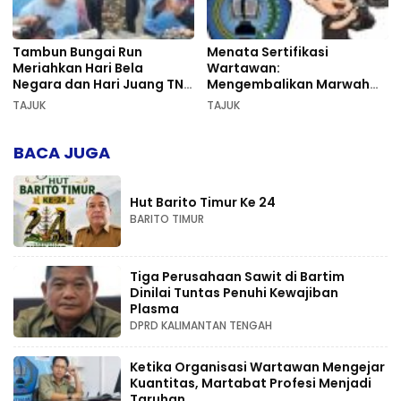
Tambun Bungai Run
Menata Sertifikasi
Meriahkan Hari Bela
Wartawan:
Negara dan Hari Juang TNI
Mengembalikan Marwah
AD di Palangka Raya
Pers dan Keadilan
TAJUK
TAJUK
Kompetensi
BACA JUGA
Hut Barito Timur Ke 24
BARITO TIMUR
Tiga Perusahaan Sawit di Bartim
Dinilai Tuntas Penuhi Kewajiban
Plasma
DPRD KALIMANTAN TENGAH
Ketika Organisasi Wartawan Mengejar
Kuantitas, Martabat Profesi Menjadi
Taruhan