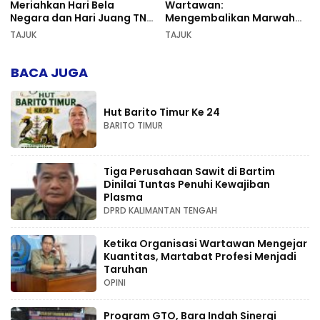
Meriahkan Hari Bela
Wartawan:
Negara dan Hari Juang TNI
Mengembalikan Marwah
AD di Palangka Raya
Pers dan Keadilan
TAJUK
TAJUK
Kompetensi
BACA JUGA
Hut Barito Timur Ke 24
BARITO TIMUR
Tiga Perusahaan Sawit di Bartim
Dinilai Tuntas Penuhi Kewajiban
Plasma
DPRD KALIMANTAN TENGAH
Ketika Organisasi Wartawan Mengejar
Kuantitas, Martabat Profesi Menjadi
Taruhan
OPINI
Program GTO, Bara Indah Sinergi