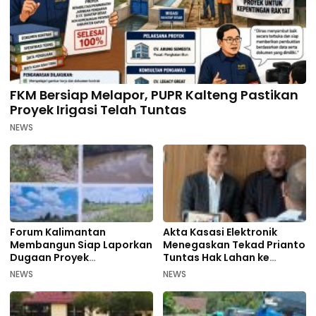
FKM Bersiap Melapor, PUPR Kalteng Pastikan
Proyek Irigasi Telah Tuntas
NEWS
Forum Kalimantan
Akta Kasasi Elektronik
Membangun Siap Laporkan
Menegaskan Tekad Prianto
Dugaan Proyek
Tuntas Hak Lahan ke
Bermasalah PUPR Kalteng
Mahkamah Agung
NEWS
NEWS