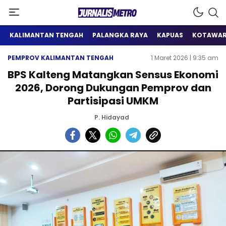
Satu Wadah Informasi
Jurnalis Metro
KALIMANTAN TENGAH
PALANGKA RAYA
KAPUAS
KOTAWAR
PEMPROV KALIMANTAN TENGAH
1 Maret 2026 | 9:35 am
BPS Kalteng Matangkan Sensus Ekonomi
2026, Dorong Dukungan Pemprov dan
Partisipasi UMKM
P. Hidayad