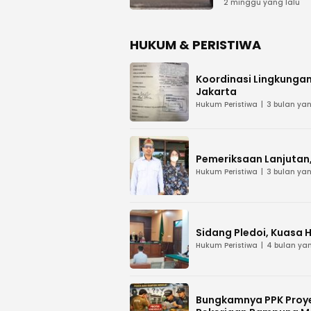
Tak Berhak
2 minggu yang lalu
HUKUM & PERISTIWA
Koordinasi Lingkungan
Jakarta
Hukum Peristiwa
3 bulan yan
Pemeriksaan Lanjutan, 
Hukum Peristiwa
3 bulan yan
Sidang Pledoi, Kuasa 
Hukum Peristiwa
4 bulan yan
Bungkamnya PPK Proye