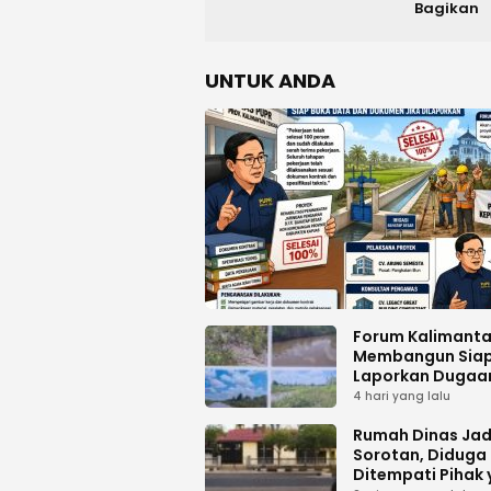
Bagikan
UNTUK ANDA
Forum Kalimant
Membangun Sia
Laporkan Dugaa
Proyek Bermasal
4 hari yang lalu
PUPR Kalteng
Rumah Dinas Jad
Sorotan, Diduga
Ditempati Pihak