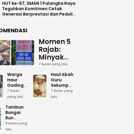
HUT ke-67, SMAN 1 Palangka Raya
Teguhkan Komitmen Cetak
Generasi Berprestasi dan Peduli
Lingkunga
OMENDASI
Momen 5
Rajab:
Minyak
Gratis
7 bulan yang lalu
dan Cinta
Warga
Haul Abah
yang
Haur
Guru
Gading
Sekumpul:
Terus
Siapkan
Ketika
7 bulan
7 bulan yang
Mengalir
Bumbu
Lautan
yang lalu
lalu
Dapur
Manusia
untuk
Umum
Menjadi
Tambun
Abah
Sambut 5
Dzikir
Bungai
Rajab di
Kolektif
Run
Guru
Sekumpul
Meriahkan
8 bulan yang
Sekumpul
Hari Bela
lalu