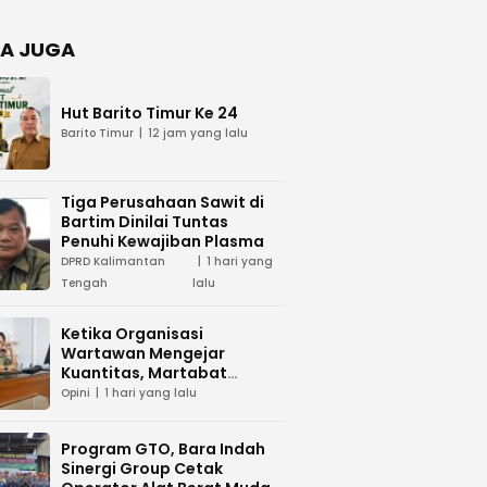
Negara
dan Hari
Juang TNI
A JUGA
AD di
Palangka
Raya
Hut Barito Timur Ke 24
Barito Timur
12 jam yang lalu
Tiga Perusahaan Sawit di
Bartim Dinilai Tuntas
Penuhi Kewajiban Plasma
DPRD Kalimantan
1 hari yang
Tengah
lalu
Ketika Organisasi
Wartawan Mengejar
Kuantitas, Martabat
Profesi Menjadi Taruhan
Opini
1 hari yang lalu
Program GTO, Bara Indah
Sinergi Group Cetak