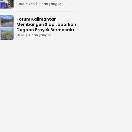
dan Peduli Lingkunga
Pendidikan
3 hari yang lalu
Forum Kalimantan
Membangun Siap Laporkan
Dugaan Proyek Bermasalah
PUPR Kalteng
News
4 hari yang lalu