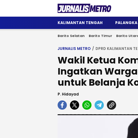
Jurnalis Metro
Satu Wadah Informasi
KALIMANTAN TENGAH
PALANGKA
Barito Selatan
Barito Timur
Barito Utar
JURNALIS METRO
DPRD KALIMANTAN T
Wakil Ketua Komi
Ingatkan Warga
untuk Belanja K
P. Hidayad