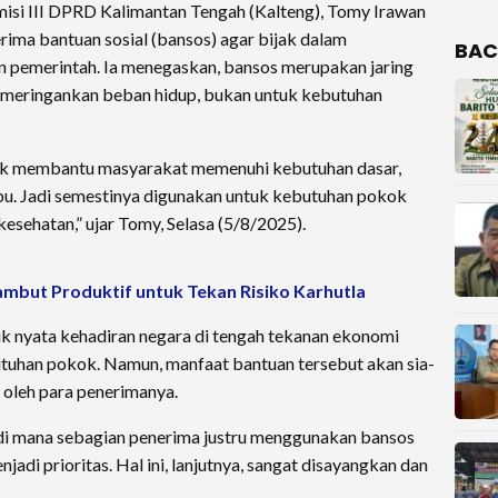
 III DPRD Kalimantan Tengah (Kalteng), Tomy Irawan
ima bantuan sosial (bansos) agar bijak dalam
BAC
 pemerintah. Ia menegaskan, bansos merupakan jaring
k meringankan beban hidup, bukan untuk kebutuhan
tuk membantu masyarakat memenuhi kebutuhan dasar,
u. Jadi semestinya digunakan untuk kebutuhan pokok
kesehatan,” ujar Tomy, Selasa (5/8/2025).
mbut Produktif untuk Tekan Risiko Karhutla
 nyata kehadiran negara di tengah tekanan ekonomi
butuhan pokok. Namun, manfaat bantuan tersebut akan sia-
k oleh para penerimanya.
di mana sebagian penerima justru menggunakan bansos
jadi prioritas. Hal ini, lanjutnya, sangat disayangkan dan