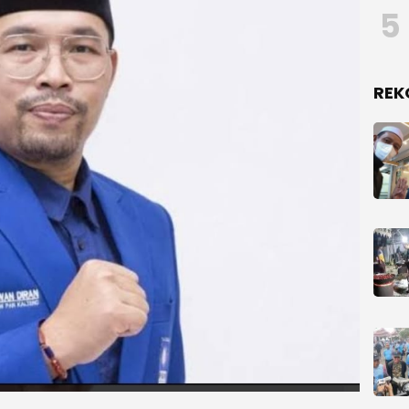
5
REK