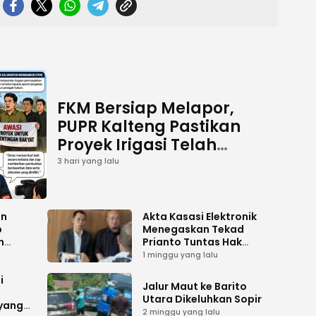
FKM Bersiap Melapor,
PUPR Kalteng Pastikan
Proyek Irigasi Telah
Tuntas
3 hari yang lalu
an
Akta Kasasi Elektronik
p
Menegaskan Tekad
n
Prianto Tuntas Hak
ah
Lahan ke Mahkamah
1 minggu yang lalu
Agung
i
Jalur Maut ke Barito
Utara Dikeluhkan Sopir
 yang
2 minggu yang lalu