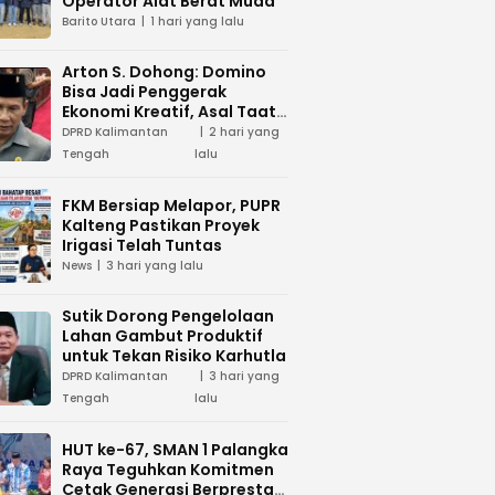
Operator Alat Berat Muda
Barito Utara
1 hari yang lalu
Arton S. Dohong: Domino
Bisa Jadi Penggerak
Ekonomi Kreatif, Asal Taat
Aturan
DPRD Kalimantan
2 hari yang
Tengah
lalu
FKM Bersiap Melapor, PUPR
Kalteng Pastikan Proyek
Irigasi Telah Tuntas
News
3 hari yang lalu
Sutik Dorong Pengelolaan
Lahan Gambut Produktif
untuk Tekan Risiko Karhutla
DPRD Kalimantan
3 hari yang
Tengah
lalu
HUT ke-67, SMAN 1 Palangka
Raya Teguhkan Komitmen
Cetak Generasi Berprestasi