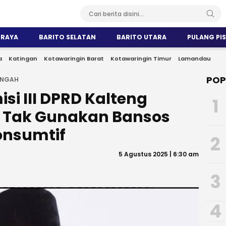
 RAYA
BARITO SELATAN
BARITO UTARA
PULANG PI
a
Katingan
Kotawaringin Barat
Kotawaringin Timur
Lamandau
POP
ENGAH
si III DPRD Kalteng
1
 Tak Gunakan Bansos
onsumtif
2
5 Agustus 2025 | 6:30 am
3
4