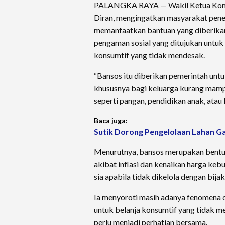
PALANGKA RAYA — Wakil Ketua Komisi
Diran, mengingatkan masyarakat pener
memanfaatkan bantuan yang diberikan
pengaman sosial yang ditujukan untu
konsumtif yang tidak mendesak.
“Bansos itu diberikan pemerintah un
khususnya bagi keluarga kurang mamp
seperti pangan, pendidikan anak, atau 
Baca juga:
Sutik Dorong Pengelolaan Lahan Ga
Menurutnya, bansos merupakan bentuk
akibat inflasi dan kenaikan harga ke
sia apabila tidak dikelola dengan bija
Ia menyoroti masih adanya fenomena 
untuk belanja konsumtif yang tidak men
perlu menjadi perhatian bersama.