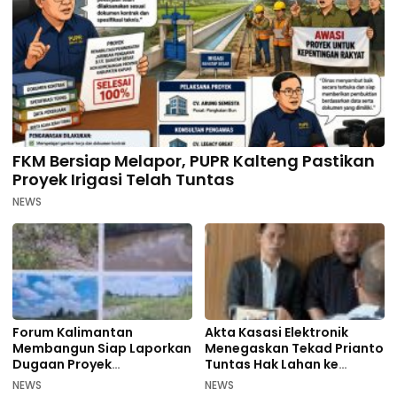
FKM Bersiap Melapor, PUPR Kalteng Pastikan
Proyek Irigasi Telah Tuntas
NEWS
Forum Kalimantan
Akta Kasasi Elektronik
Membangun Siap Laporkan
Menegaskan Tekad Prianto
Dugaan Proyek
Tuntas Hak Lahan ke
Bermasalah PUPR Kalteng
Mahkamah Agung
NEWS
NEWS