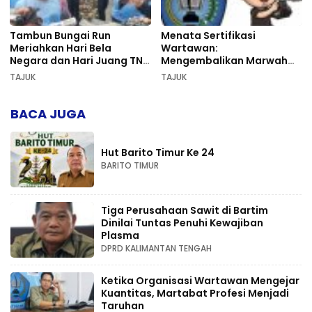
Tambun Bungai Run
Menata Sertifikasi
Meriahkan Hari Bela
Wartawan:
Negara dan Hari Juang TNI
Mengembalikan Marwah
AD di Palangka Raya
Pers dan Keadilan
TAJUK
TAJUK
Kompetensi
BACA JUGA
Hut Barito Timur Ke 24
BARITO TIMUR
Tiga Perusahaan Sawit di Bartim
Dinilai Tuntas Penuhi Kewajiban
Plasma
DPRD KALIMANTAN TENGAH
Ketika Organisasi Wartawan Mengejar
Kuantitas, Martabat Profesi Menjadi
Taruhan