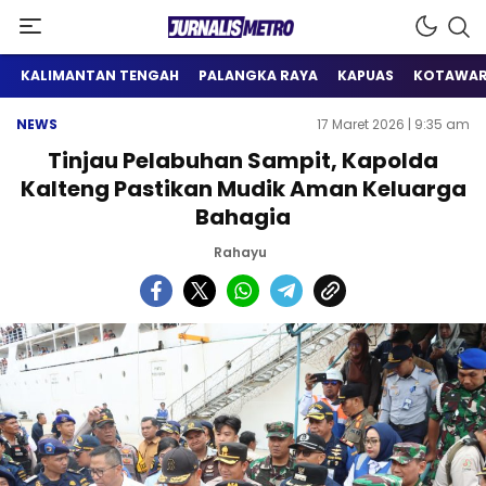
Satu Wadah Informasi
Jurnalis Metro
KALIMANTAN TENGAH
PALANGKA RAYA
KAPUAS
KOTAWAR
NEWS
17 Maret 2026 | 9:35 am
Tinjau Pelabuhan Sampit, Kapolda
Kalteng Pastikan Mudik Aman Keluarga
Bahagia
Rahayu