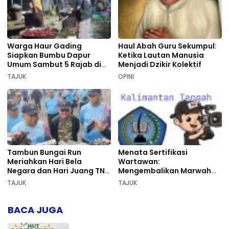
Warga Haur Gading
Haul Abah Guru Sekumpul:
Siapkan Bumbu Dapur
Ketika Lautan Manusia
Umum Sambut 5 Rajab di
Menjadi Dzikir Kolektif
Sekumpul
TAJUK
OPINI
Tambun Bungai Run
Menata Sertifikasi
Meriahkan Hari Bela
Wartawan:
Negara dan Hari Juang TNI
Mengembalikan Marwah
AD di Palangka Raya
Pers dan Keadilan
TAJUK
TAJUK
Kompetensi
BACA JUGA