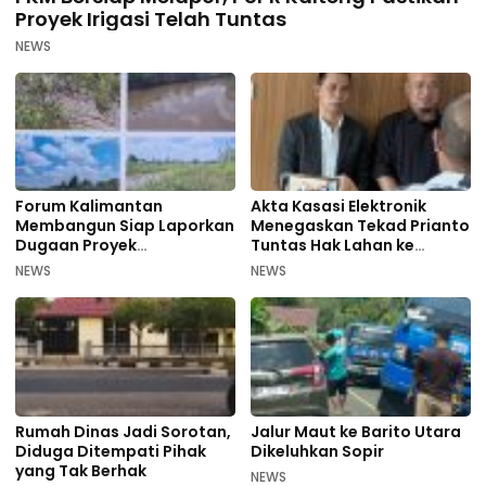
Proyek Irigasi Telah Tuntas
NEWS
Forum Kalimantan
Akta Kasasi Elektronik
Membangun Siap Laporkan
Menegaskan Tekad Prianto
Dugaan Proyek
Tuntas Hak Lahan ke
Bermasalah PUPR Kalteng
Mahkamah Agung
NEWS
NEWS
Rumah Dinas Jadi Sorotan,
Jalur Maut ke Barito Utara
Diduga Ditempati Pihak
Dikeluhkan Sopir
yang Tak Berhak
NEWS