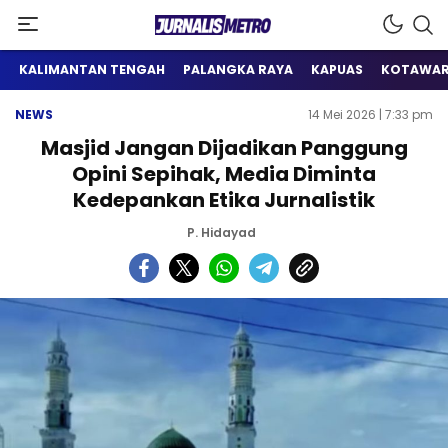
Satu Wadah Informasi
Jurnalis Metro
KALIMANTAN TENGAH
PALANGKA RAYA
KAPUAS
KOTAWAR
NEWS
14 Mei 2026 | 7:33 pm
Masjid Jangan Dijadikan Panggung
Opini Sepihak, Media Diminta
Kedepankan Etika Jurnalistik
P. Hidayad