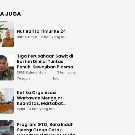
Negara
dan Hari
Juang TNI
A JUGA
AD di
Palangka
Raya
Hut Barito Timur Ke 24
Barito Timur
2 hari yang lalu
Tiga Perusahaan Sawit di
Bartim Dinilai Tuntas
Penuhi Kewajiban Plasma
DPRD Kalimantan
3 hari yang
Tengah
lalu
Ketika Organisasi
Wartawan Mengejar
Kuantitas, Martabat
Profesi Menjadi Taruhan
Opini
3 hari yang lalu
Program GTO, Bara Indah
Sinergi Group Cetak