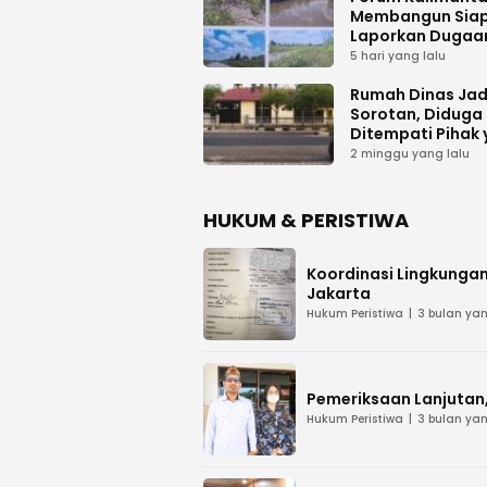
Membangun Sia
Laporkan Dugaa
Proyek Bermasal
5 hari yang lalu
PUPR Kalteng
Rumah Dinas Jad
Sorotan, Diduga
Ditempati Pihak
Tak Berhak
2 minggu yang lalu
HUKUM & PERISTIWA
Koordinasi Lingkungan
Jakarta
Hukum Peristiwa
3 bulan yan
Pemeriksaan Lanjutan, 
Hukum Peristiwa
3 bulan yan