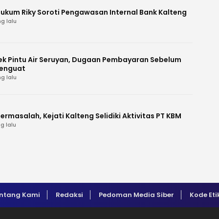
Hukum Riky Soroti Pengawasan Internal Bank Kalteng
g lalu
k Pintu Air Seruyan, Dugaan Pembayaran Sebelum
enguat
g lalu
ermasalah, Kejati Kalteng Selidiki Aktivitas PT KBM
g lalu
ntang Kami
Redaksi
Pedoman Media Siber
Kode Eti