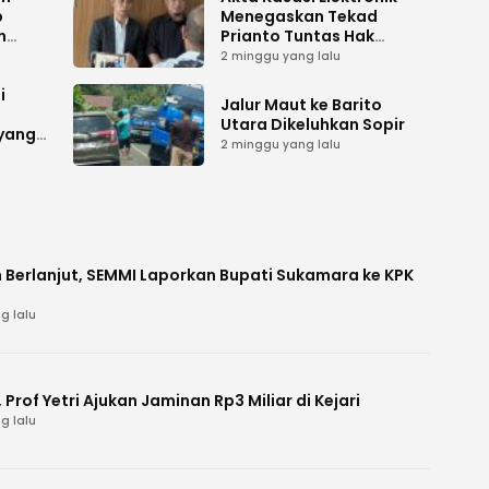
p
Menegaskan Tekad
n
Prianto Tuntas Hak
ah
Lahan ke Mahkamah
2 minggu yang lalu
Agung
i
Jalur Maut ke Barito
Utara Dikeluhkan Sopir
 yang
2 minggu yang lalu
 Berlanjut, SEMMI Laporkan Bupati Sukamara ke KPK
g lalu
Prof Yetri Ajukan Jaminan Rp3 Miliar di Kejari
g lalu