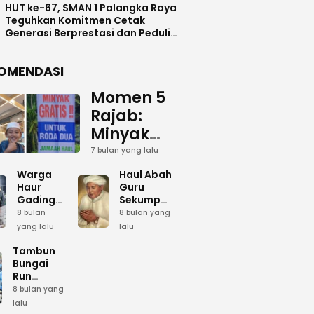
HUT ke-67, SMAN 1 Palangka Raya
Teguhkan Komitmen Cetak
Generasi Berprestasi dan Peduli
Lingkunga
OMENDASI
Momen 5
Rajab:
Minyak
Gratis
7 bulan yang lalu
dan Cinta
Warga
Haul Abah
yang
Haur
Guru
Gading
Sekumpul:
Terus
Siapkan
Ketika
8 bulan
8 bulan yang
Mengalir
Bumbu
Lautan
yang lalu
lalu
Dapur
Manusia
untuk
Umum
Menjadi
Tambun
Abah
Sambut 5
Dzikir
Bungai
Rajab di
Kolektif
Run
Guru
Sekumpul
Meriahkan
8 bulan yang
Sekumpul
Hari Bela
lalu