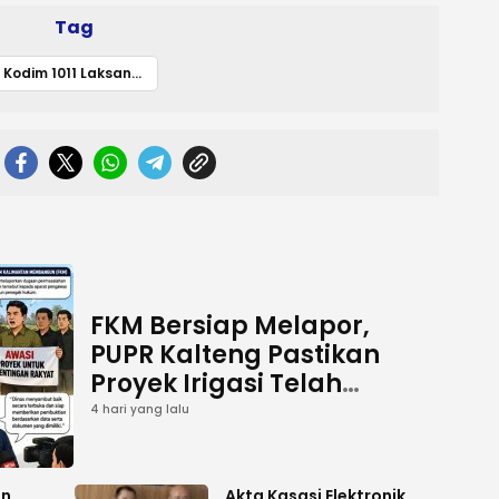
Tag
Kodim 1011 Laksanakan Program Pembinaan Lingkungan Hidup tahun anggaran 2024
FKM Bersiap Melapor,
PUPR Kalteng Pastikan
Proyek Irigasi Telah
Tuntas
4 hari yang lalu
an
Akta Kasasi Elektronik