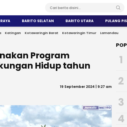
 RAYA
BARITO SELATAN
BARITO UTARA
PULANG PI
a
Katingan
Kotawaringin Barat
Kotawaringin Timur
Lamandau
POP
sanakan Program
1
kungan Hidup tahun
2
19 September 2024 | 9:27 am
3
4