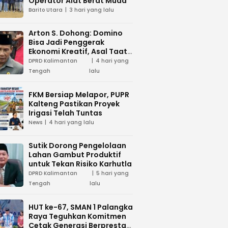
Operator Alat Berat Muda
Barito Utara
3 hari yang lalu
Arton S. Dohong: Domino
Bisa Jadi Penggerak
Ekonomi Kreatif, Asal Taat
Aturan
DPRD Kalimantan
4 hari yang
Tengah
lalu
FKM Bersiap Melapor, PUPR
Kalteng Pastikan Proyek
Irigasi Telah Tuntas
News
4 hari yang lalu
Sutik Dorong Pengelolaan
Lahan Gambut Produktif
untuk Tekan Risiko Karhutla
DPRD Kalimantan
5 hari yang
Tengah
lalu
HUT ke-67, SMAN 1 Palangka
Raya Teguhkan Komitmen
Cetak Generasi Berprestasi