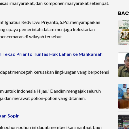
ganisasi masyarakat, dan komponen masyarakat setempat.
BAC
nf Ignatius Redy Dwi Priyanto, S.Pd, menyampaikan
ng upaya pemerintah dalam menjaga kelestarian
pencemaran di wilayah tersebut.
n Tekad Prianto Tuntas Hak Lahan ke Mahkamah
ta dapat mencegah kerusakan lingkungan yang berpotensi
 untuk Indonesia Hijau,” Dandim mengajak seluruh
ga dan merawat pohon-pohon yang ditanam.
kan Sopir
lak pohon-pohon ini dapat memberikan manfaat bagi