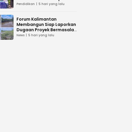
dan Peduli Lingkunga
Pendidikan
5 hari yang lalu
Forum Kalimantan
Membangun Siap Laporkan
Dugaan Proyek Bermasalah
PUPR Kalteng
News
5 hari yang lalu