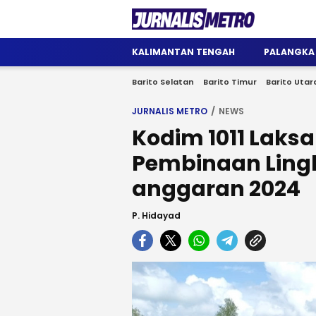
Jurnalis Metro
Satu Wadah Informasi
KALIMANTAN TENGAH
PALANGKA
Barito Selatan
Barito Timur
Barito Utar
JURNALIS METRO
NEWS
Kodim 1011 Lak
Pembinaan Ling
anggaran 2024
P. Hidayad