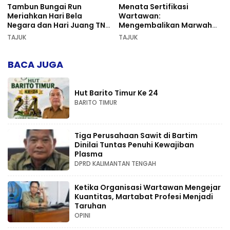
Tambun Bungai Run
Menata Sertifikasi
Meriahkan Hari Bela
Wartawan:
Negara dan Hari Juang TNI
Mengembalikan Marwah
AD di Palangka Raya
Pers dan Keadilan
TAJUK
TAJUK
Kompetensi
BACA JUGA
Hut Barito Timur Ke 24
BARITO TIMUR
Tiga Perusahaan Sawit di Bartim
Dinilai Tuntas Penuhi Kewajiban
Plasma
DPRD KALIMANTAN TENGAH
Ketika Organisasi Wartawan Mengejar
Kuantitas, Martabat Profesi Menjadi
Taruhan
OPINI