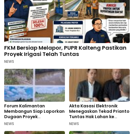
FKM Bersiap Melapor, PUPR Kalteng Pastikan
Proyek Irigasi Telah Tuntas
NEWS
Forum Kalimantan
Akta Kasasi Elektronik
Membangun Siap Laporkan
Menegaskan Tekad Prianto
Dugaan Proyek
Tuntas Hak Lahan ke
Bermasalah PUPR Kalteng
Mahkamah Agung
NEWS
NEWS