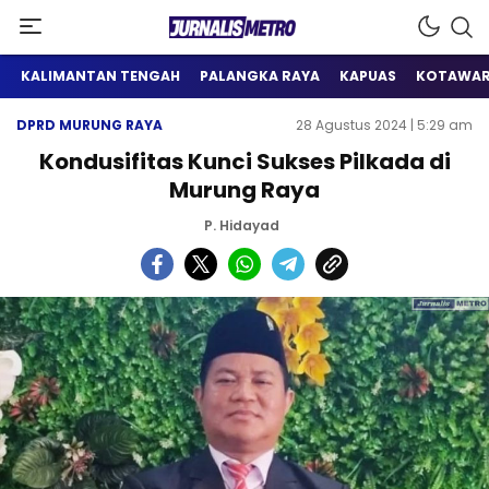
Satu Wadah Informasi
Jurnalis Metro
KALIMANTAN TENGAH
PALANGKA RAYA
KAPUAS
KOTAWAR
DPRD MURUNG RAYA
28 Agustus 2024 | 5:29 am
Kondusifitas Kunci Sukses Pilkada di
Murung Raya
P. Hidayad