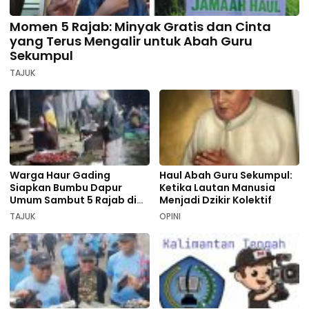
Momen 5 Rajab: Minyak Gratis dan Cinta
yang Terus Mengalir untuk Abah Guru
Sekumpul
TAJUK
Warga Haur Gading
Haul Abah Guru Sekumpul:
Siapkan Bumbu Dapur
Ketika Lautan Manusia
Umum Sambut 5 Rajab di
Menjadi Dzikir Kolektif
Sekumpul
TAJUK
OPINI