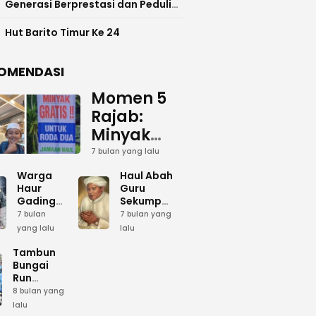
Generasi Berprestasi dan Peduli
Lingkunga
Hut Barito Timur Ke 24
OMENDASI
Momen 5
Rajab:
Minyak
Gratis
7 bulan yang lalu
dan Cinta
Warga
Haul Abah
yang
Haur
Guru
Gading
Sekumpul:
Terus
Siapkan
Ketika
7 bulan
7 bulan yang
Mengalir
Bumbu
Lautan
yang lalu
lalu
Dapur
Manusia
untuk
Umum
Menjadi
Tambun
Abah
Sambut 5
Dzikir
Bungai
Rajab di
Kolektif
Run
Guru
Sekumpul
Meriahkan
8 bulan yang
Sekumpul
Hari Bela
lalu