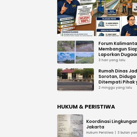
Forum Kalimant
Membangun Sia
Laporkan Dugaa
Proyek Bermasal
3 hari yang lalu
PUPR Kalteng
Rumah Dinas Jad
Sorotan, Diduga
Ditempati Pihak
Tak Berhak
2 minggu yang lalu
HUKUM & PERISTIWA
Koordinasi Lingkungan
Jakarta
Hukum Peristiwa
3 bulan yan