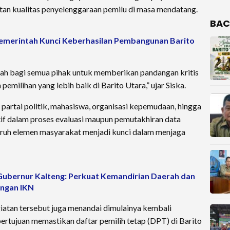
n kualitas penyelenggaraan pemilu di masa mendatang.
BAC
pemerintah Kunci Keberhasilan Pembangunan Barito
dah bagi semua pihak untuk memberikan pandangan kritis
emilihan yang lebih baik di Barito Utara,” ujar Siska.
i partai politik, mahasiswa, organisasi kepemudaan, hingga
tif dalam proses evaluasi maupun pemutakhiran data
luruh elemen masyarakat menjadi kunci dalam menjaga
Gubernur Kalteng: Perkuat Kemandirian Daerah dan
ngan IKN
giatan tersebut juga menandai dimulainya kembali
rtujuan memastikan daftar pemilih tetap (DPT) di Barito