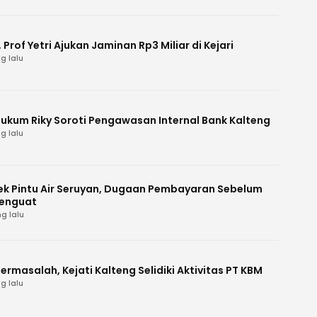
Prof Yetri Ajukan Jaminan Rp3 Miliar di Kejari
g lalu
Hukum Riky Soroti Pengawasan Internal Bank Kalteng
g lalu
k Pintu Air Seruyan, Dugaan Pembayaran Sebelum
enguat
g lalu
ermasalah, Kejati Kalteng Selidiki Aktivitas PT KBM
g lalu