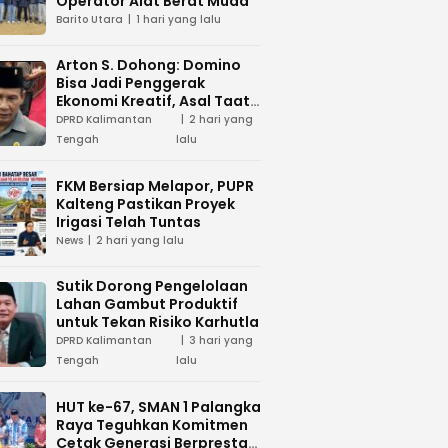
Operator Alat Berat Muda
Barito Utara
1 hari yang lalu
Arton S. Dohong: Domino
Bisa Jadi Penggerak
Ekonomi Kreatif, Asal Taat
Aturan
DPRD Kalimantan
2 hari yang
Tengah
lalu
FKM Bersiap Melapor, PUPR
Kalteng Pastikan Proyek
Irigasi Telah Tuntas
News
2 hari yang lalu
Sutik Dorong Pengelolaan
Lahan Gambut Produktif
untuk Tekan Risiko Karhutla
DPRD Kalimantan
3 hari yang
Tengah
lalu
HUT ke-67, SMAN 1 Palangka
Raya Teguhkan Komitmen
Cetak Generasi Berprestasi