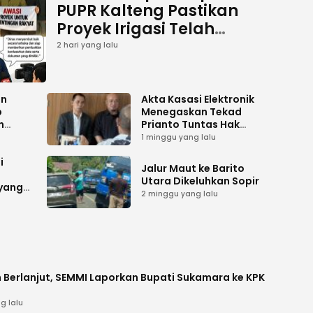
PUPR Kalteng Pastikan
Proyek Irigasi Telah
Tuntas
2 hari yang lalu
an
Akta Kasasi Elektronik
p
Menegaskan Tekad
n
Prianto Tuntas Hak
ah
Lahan ke Mahkamah
1 minggu yang lalu
Agung
i
Jalur Maut ke Barito
Utara Dikeluhkan Sopir
 yang
2 minggu yang lalu
 Berlanjut, SEMMI Laporkan Bupati Sukamara ke KPK
g lalu