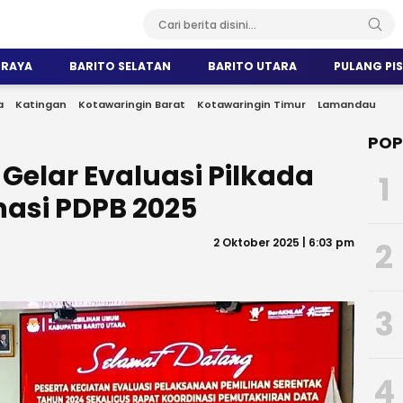
 RAYA
BARITO SELATAN
BARITO UTARA
PULANG PI
a
Katingan
Kotawaringin Barat
Kotawaringin Timur
Lamandau
POP
 Gelar Evaluasi Pilkada
1
nasi PDPB 2025
2 Oktober 2025 | 6:03 pm
2
3
4