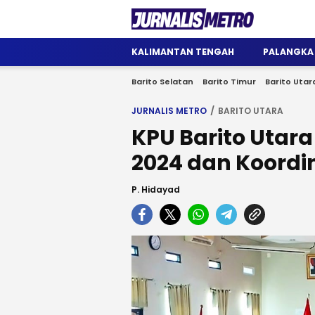
Jurnalis Metro
Satu Wadah Informasi
KALIMANTAN TENGAH
PALANGKA
Barito Selatan
Barito Timur
Barito Utar
JURNALIS METRO
BARITO UTARA
KPU Barito Utara
2024 dan Koordi
P. Hidayad