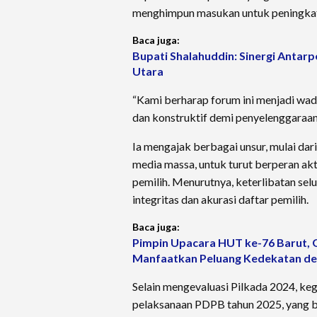
menghimpun masukan untuk peningkata
Baca juga:
Bupati Shalahuddin: Sinergi Antar
Utara
“Kami berharap forum ini menjadi wa
dan konstruktif demi penyelenggaraan p
Ia mengajak berbagai unsur, mulai dar
media massa, untuk turut berperan ak
pemilih. Menurutnya, keterlibatan se
integritas dan akurasi daftar pemilih.
Baca juga:
Pimpin Upacara HUT ke-76 Barut, 
Manfaatkan Peluang Kedekatan de
Selain mengevaluasi Pilkada 2024, ke
pelaksanaan PDPB tahun 2025, yang be