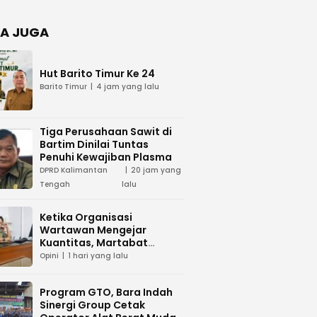
Negara
dan Hari
Juang TNI
A JUGA
AD di
Palangka
Raya
Hut Barito Timur Ke 24
Barito Timur
4 jam yang lalu
Tiga Perusahaan Sawit di
Bartim Dinilai Tuntas
Penuhi Kewajiban Plasma
DPRD Kalimantan
20 jam yang
Tengah
lalu
Ketika Organisasi
Wartawan Mengejar
Kuantitas, Martabat
Profesi Menjadi Taruhan
Opini
1 hari yang lalu
Program GTO, Bara Indah
Sinergi Group Cetak