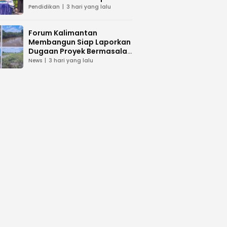
dan Peduli Lingkunga
Pendidikan
3 hari yang lalu
Forum Kalimantan
Membangun Siap Laporkan
Dugaan Proyek Bermasalah
PUPR Kalteng
News
3 hari yang lalu