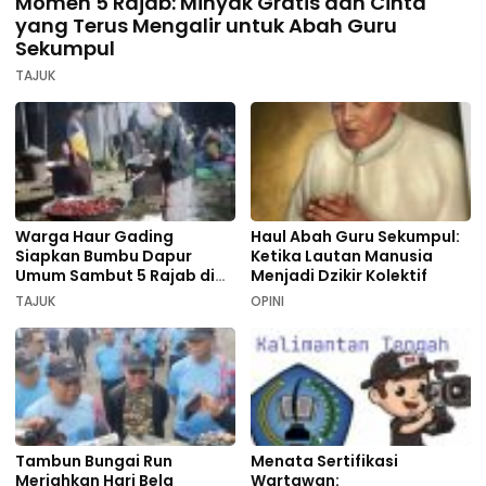
Momen 5 Rajab: Minyak Gratis dan Cinta
yang Terus Mengalir untuk Abah Guru
Sekumpul
TAJUK
Warga Haur Gading
Haul Abah Guru Sekumpul:
Siapkan Bumbu Dapur
Ketika Lautan Manusia
Umum Sambut 5 Rajab di
Menjadi Dzikir Kolektif
Sekumpul
TAJUK
OPINI
Tambun Bungai Run
Menata Sertifikasi
Meriahkan Hari Bela
Wartawan: