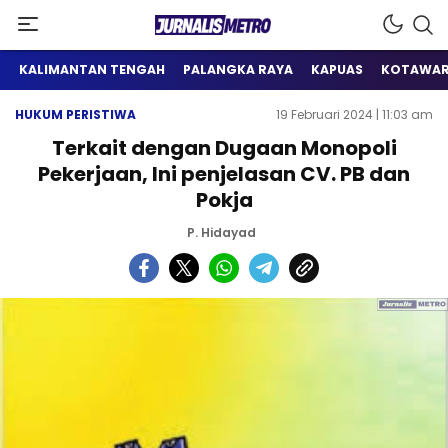
Satu Wadah Informasi
Jurnalis Metro
KALIMANTAN TENGAH
PALANGKA RAYA
KAPUAS
KOTAWAR
HUKUM PERISTIWA
19 Februari 2024 | 11:03 am
Terkait dengan Dugaan Monopoli
Pekerjaan, Ini penjelasan CV. PB dan
Pokja
P. Hidayad