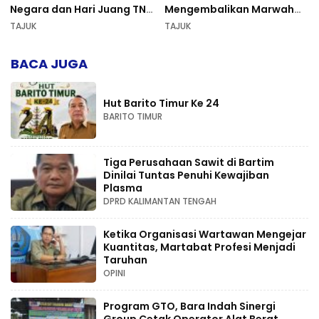
Negara dan Hari Juang TNI
Mengembalikan Marwah
AD di Palangka Raya
Pers dan Keadilan
TAJUK
TAJUK
Kompetensi
BACA JUGA
Hut Barito Timur Ke 24
BARITO TIMUR
Tiga Perusahaan Sawit di Bartim
Dinilai Tuntas Penuhi Kewajiban
Plasma
DPRD KALIMANTAN TENGAH
Ketika Organisasi Wartawan Mengejar
Kuantitas, Martabat Profesi Menjadi
Taruhan
OPINI
Program GTO, Bara Indah Sinergi