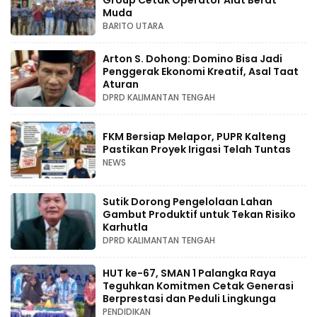
Group Cetak Operator Alat Berat
Muda
BARITO UTARA
Arton S. Dohong: Domino Bisa Jadi
Penggerak Ekonomi Kreatif, Asal Taat
Aturan
DPRD KALIMANTAN TENGAH
FKM Bersiap Melapor, PUPR Kalteng
Pastikan Proyek Irigasi Telah Tuntas
NEWS
Sutik Dorong Pengelolaan Lahan
Gambut Produktif untuk Tekan Risiko
Karhutla
DPRD KALIMANTAN TENGAH
HUT ke-67, SMAN 1 Palangka Raya
Teguhkan Komitmen Cetak Generasi
Berprestasi dan Peduli Lingkunga
PENDIDIKAN