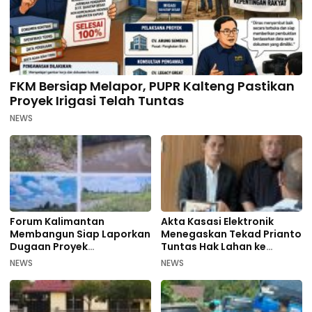
FKM Bersiap Melapor, PUPR Kalteng Pastikan
Proyek Irigasi Telah Tuntas
NEWS
Forum Kalimantan
Akta Kasasi Elektronik
Membangun Siap Laporkan
Menegaskan Tekad Prianto
Dugaan Proyek
Tuntas Hak Lahan ke
Bermasalah PUPR Kalteng
Mahkamah Agung
NEWS
NEWS