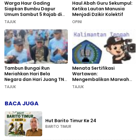
Warga Haur Gading
Haul Abah Guru Sekumpul:
Siapkan Bumbu Dapur
Ketika Lautan Manusia
Umum Sambut 5 Rajab di
Menjadi Dzikir Kolektif
Sekumpul
TAJUK
OPINI
Tambun Bungai Run
Menata Sertifikasi
Meriahkan Hari Bela
Wartawan:
Negara dan Hari Juang TNI
Mengembalikan Marwah
AD di Palangka Raya
Pers dan Keadilan
TAJUK
TAJUK
Kompetensi
BACA JUGA
Hut Barito Timur Ke 24
BARITO TIMUR