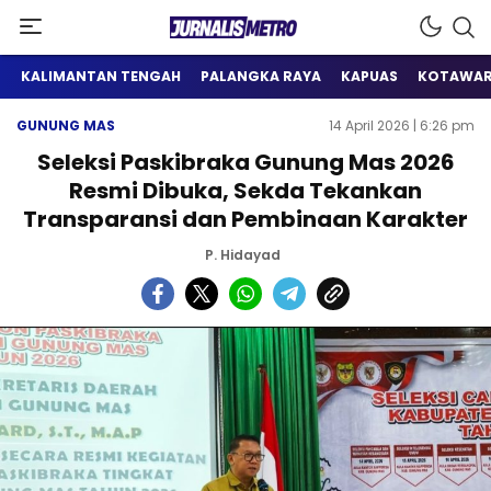
Satu Wadah Informasi
Jurnalis Metro
KALIMANTAN TENGAH
PALANGKA RAYA
KAPUAS
KOTAWAR
GUNUNG MAS
14 April 2026 | 6:26 pm
Seleksi Paskibraka Gunung Mas 2026
Resmi Dibuka, Sekda Tekankan
Transparansi dan Pembinaan Karakter
P. Hidayad