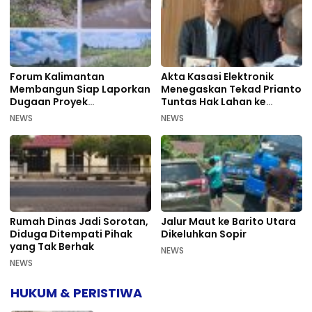
Forum Kalimantan
Akta Kasasi Elektronik
Membangun Siap Laporkan
Menegaskan Tekad Prianto
Dugaan Proyek
Tuntas Hak Lahan ke
Bermasalah PUPR Kalteng
Mahkamah Agung
NEWS
NEWS
Rumah Dinas Jadi Sorotan,
Jalur Maut ke Barito Utara
Diduga Ditempati Pihak
Dikeluhkan Sopir
yang Tak Berhak
NEWS
NEWS
HUKUM & PERISTIWA