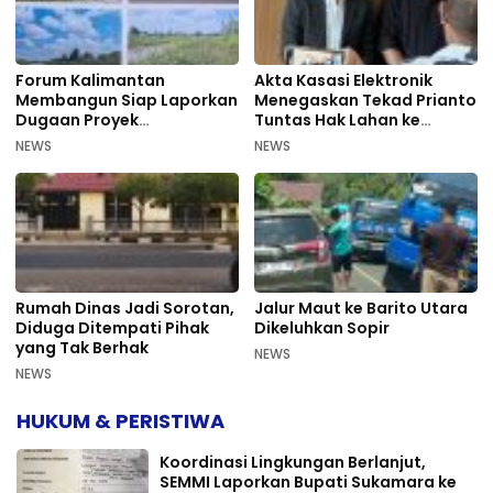
Forum Kalimantan
Akta Kasasi Elektronik
Membangun Siap Laporkan
Menegaskan Tekad Prianto
Dugaan Proyek
Tuntas Hak Lahan ke
Bermasalah PUPR Kalteng
Mahkamah Agung
NEWS
NEWS
Rumah Dinas Jadi Sorotan,
Jalur Maut ke Barito Utara
Diduga Ditempati Pihak
Dikeluhkan Sopir
yang Tak Berhak
NEWS
NEWS
HUKUM & PERISTIWA
Koordinasi Lingkungan Berlanjut,
SEMMI Laporkan Bupati Sukamara ke