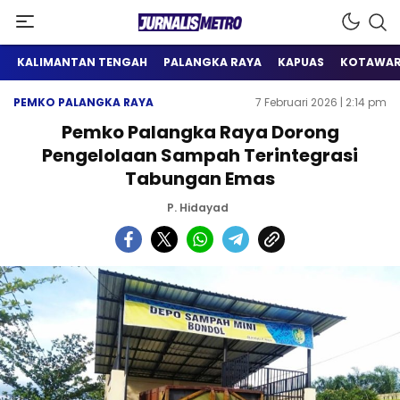
Satu Wadah Informasi
Jurnalis Metro
KALIMANTAN TENGAH
PALANGKA RAYA
KAPUAS
KOTAWAR
PEMKO PALANGKA RAYA
7 Februari 2026 | 2:14 pm
Pemko Palangka Raya Dorong
Pengelolaan Sampah Terintegrasi
Tabungan Emas
P. Hidayad