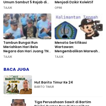
Umum Sambut 5 Rajab di
Menjadi Dzikir Kolektif
Sekumpul
TAJUK
OPINI
Tambun Bungai Run
Menata Sertifikasi
Meriahkan Hari Bela
Wartawan:
Negara dan Hari Juang TNI
Mengembalikan Marwah
AD di Palangka Raya
Pers dan Keadilan
TAJUK
TAJUK
Kompetensi
BACA JUGA
Hut Barito Timur Ke 24
BARITO TIMUR
Tiga Perusahaan Sawit di Bartim