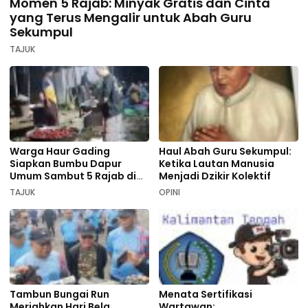
Momen 5 Rajab: Minyak Gratis dan Cinta
yang Terus Mengalir untuk Abah Guru
Sekumpul
TAJUK
Warga Haur Gading
Haul Abah Guru Sekumpul:
Siapkan Bumbu Dapur
Ketika Lautan Manusia
Umum Sambut 5 Rajab di
Menjadi Dzikir Kolektif
Sekumpul
TAJUK
OPINI
Tambun Bungai Run
Menata Sertifikasi
Meriahkan Hari Bela
Wartawan: