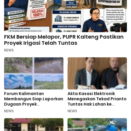
FKM Bersiap Melapor, PUPR Kalteng Pastikan
Proyek Irigasi Telah Tuntas
NEWS
Forum Kalimantan
Akta Kasasi Elektronik
Membangun Siap Laporkan
Menegaskan Tekad Prianto
Dugaan Proyek
Tuntas Hak Lahan ke
Bermasalah PUPR Kalteng
Mahkamah Agung
NEWS
NEWS