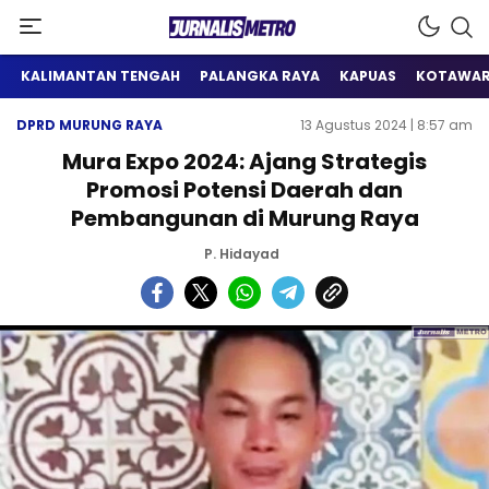
Satu Wadah Informasi
Jurnalis Metro
KALIMANTAN TENGAH
PALANGKA RAYA
KAPUAS
KOTAWAR
DPRD MURUNG RAYA
13 Agustus 2024 | 8:57 am
Mura Expo 2024: Ajang Strategis
Promosi Potensi Daerah dan
Pembangunan di Murung Raya
P. Hidayad