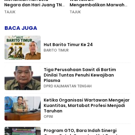
Negara dan Hari Juang TNI
Mengembalikan Marwah
AD di Palangka Raya
Pers dan Keadilan
TAJUK
TAJUK
Kompetensi
BACA JUGA
Hut Barito Timur Ke 24
BARITO TIMUR
Tiga Perusahaan Sawit di Bartim
Dinilai Tuntas Penuhi Kewajiban
Plasma
DPRD KALIMANTAN TENGAH
Ketika Organisasi Wartawan Mengejar
Kuantitas, Martabat Profesi Menjadi
Taruhan
OPINI
Program GTO, Bara Indah Sinergi