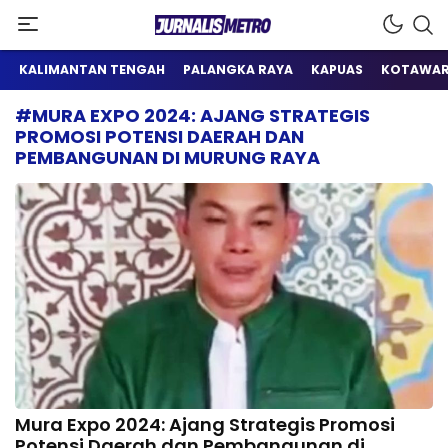
Satu Wadah Informasi
Jurnalis Metro
KALIMANTAN TENGAH
PALANGKA RAYA
KAPUAS
KOTAWAR
#MURA EXPO 2024: AJANG STRATEGIS
PROMOSI POTENSI DAERAH DAN
PEMBANGUNAN DI MURUNG RAYA
Mura Expo 2024: Ajang Strategis Promosi
Potensi Daerah dan Pembangunan di