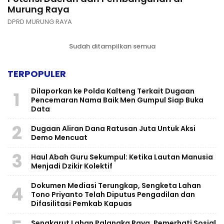
Murung Raya
DPRD MURUNG RAYA
Sudah ditampilkan semua
TERPOPULER
Dilaporkan ke Polda Kalteng Terkait Dugaan
1
Pencemaran Nama Baik Men Gumpul Siap Buka
Data
2
Dugaan Aliran Dana Ratusan Juta Untuk Aksi
Demo Mencuat
3
Haul Abah Guru Sekumpul: Ketika Lautan Manusia
Menjadi Dzikir Kolektif
​Dokumen Mediasi Terungkap, Sengketa Lahan
4
Tono Priyanto Telah Diputus Pengadilan dan
Difasilitasi Pemkab Kapuas
Sengkarut Lahan Palangka Raya, Pemerhati Sosial