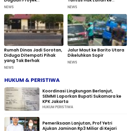
Bermasalah PUPR Kalteng
Mahkamah Agung
NEWS
NEWS
Rumah Dinas Jadi Sorotan,
Jalur Maut ke Barito Utara
Diduga Ditempati Pihak
Dikeluhkan Sopir
yang Tak Berhak
NEWS
NEWS
HUKUM & PERISTIWA
Koordinasi Lingkungan Berlanjut,
SEMMI Laporkan Bupati Sukamara ke
KPK Jakarta
HUKUM PERISTIWA
Pemeriksaan Lanjutan, Prof Yetri
Ajukan Jaminan Rp3 Miliar di Kejari