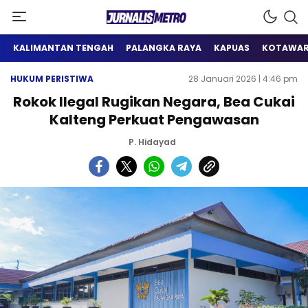
Satu Wadah Informasi
Jurnalis Metro
KALIMANTAN TENGAH
PALANGKA RAYA
KAPUAS
KOTAWAR
HUKUM PERISTIWA
28 Januari 2026 | 4:46 pm
Rokok Ilegal Rugikan Negara, Bea Cukai
Kalteng Perkuat Pengawasan
P. Hidayad