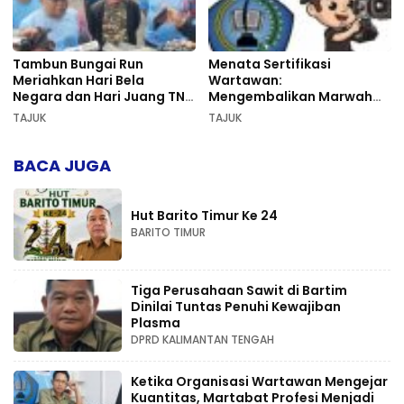
Tambun Bungai Run
Menata Sertifikasi
Meriahkan Hari Bela
Wartawan:
Negara dan Hari Juang TNI
Mengembalikan Marwah
AD di Palangka Raya
Pers dan Keadilan
TAJUK
TAJUK
Kompetensi
BACA JUGA
Hut Barito Timur Ke 24
BARITO TIMUR
Tiga Perusahaan Sawit di Bartim
Dinilai Tuntas Penuhi Kewajiban
Plasma
DPRD KALIMANTAN TENGAH
Ketika Organisasi Wartawan Mengejar
Kuantitas, Martabat Profesi Menjadi