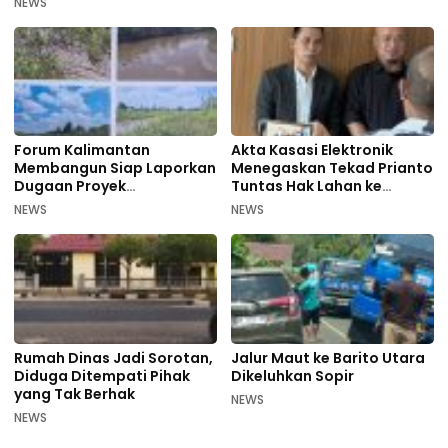
NEWS
Forum Kalimantan
Akta Kasasi Elektronik
Membangun Siap Laporkan
Menegaskan Tekad Prianto
Dugaan Proyek
Tuntas Hak Lahan ke
Bermasalah PUPR Kalteng
Mahkamah Agung
NEWS
NEWS
Rumah Dinas Jadi Sorotan,
Jalur Maut ke Barito Utara
Diduga Ditempati Pihak
Dikeluhkan Sopir
yang Tak Berhak
NEWS
NEWS