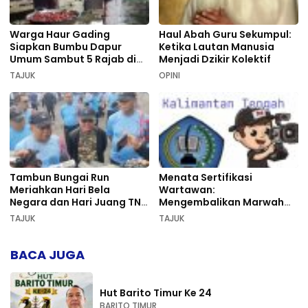
Warga Haur Gading
Haul Abah Guru Sekumpul:
Siapkan Bumbu Dapur
Ketika Lautan Manusia
Umum Sambut 5 Rajab di
Menjadi Dzikir Kolektif
Sekumpul
TAJUK
OPINI
Tambun Bungai Run
Menata Sertifikasi
Meriahkan Hari Bela
Wartawan:
Negara dan Hari Juang TNI
Mengembalikan Marwah
AD di Palangka Raya
Pers dan Keadilan
TAJUK
TAJUK
Kompetensi
BACA JUGA
Hut Barito Timur Ke 24
BARITO TIMUR