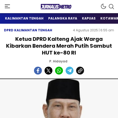
Satu Wadah Informasi
Jurnalis Metro
KALIMANTAN TENGAH
PALANGKA RAYA
KAPUAS
KOTAWAR
DPRD KALIMANTAN TENGAH
4 Agustus 2025 | 6:55 am
Ketua DPRD Kalteng Ajak Warga
Kibarkan Bendera Merah Putih Sambut
HUT ke-80 RI
P. Hidayad