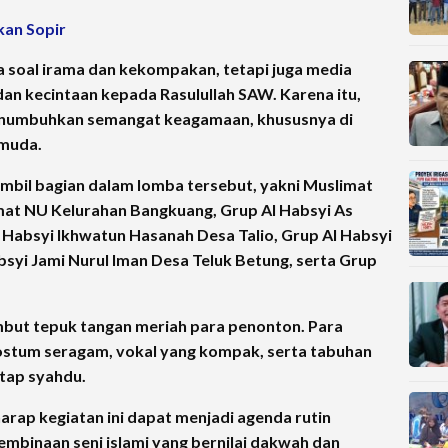
kan Sopir
 soal irama dan kekompakan, tetapi juga media
dan kecintaan kepada Rasulullah SAW. Karena itu,
enumbuhkan semangat keagamaan, khususnya di
 muda.
ambil bagian dalam lomba tersebut, yakni Muslimat
at NU Kelurahan Bangkuang, Grup Al Habsyi As
l Habsyi Ikhwatun Hasanah Desa Talio, Grup Al Habsyi
absyi Jami Nurul Iman Desa Teluk Betung, serta Grup
but tepuk tangan meriah para penonton. Para
ostum seragam, vokal yang kompak, serta tabuhan
tap syahdu.
rap kegiatan ini dapat menjadi agenda rutin
embinaan seni islami yang bernilai dakwah dan