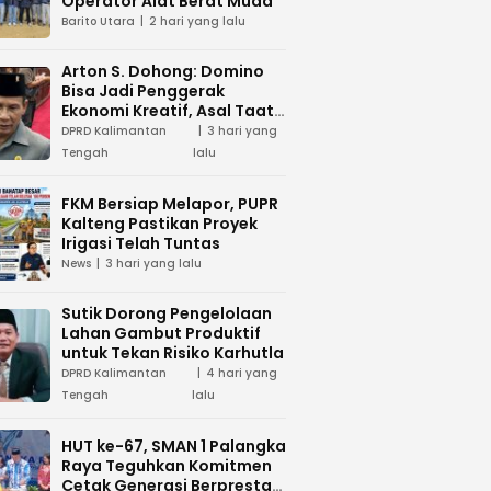
Operator Alat Berat Muda
Barito Utara
2 hari yang lalu
Arton S. Dohong: Domino
Bisa Jadi Penggerak
Ekonomi Kreatif, Asal Taat
Aturan
DPRD Kalimantan
3 hari yang
Tengah
lalu
FKM Bersiap Melapor, PUPR
Kalteng Pastikan Proyek
Irigasi Telah Tuntas
News
3 hari yang lalu
Sutik Dorong Pengelolaan
Lahan Gambut Produktif
untuk Tekan Risiko Karhutla
DPRD Kalimantan
4 hari yang
Tengah
lalu
HUT ke-67, SMAN 1 Palangka
Raya Teguhkan Komitmen
Cetak Generasi Berprestasi