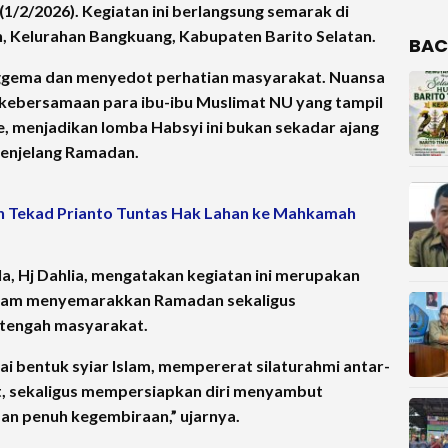
1/2/2026). Kegiatan ini berlangsung semarak di
, Kelurahan Bangkuang, Kabupaten Barito Selatan.
BAC
nggema dan menyedot perhatian masyarakat. Nuansa
 kebersamaan para ibu-ibu Muslimat NU yang tampil
 menjadikan lomba Habsyi ini bukan sekadar ajang
 menjelang Ramadan.
n Tekad Prianto Tuntas Hak Lahan ke Mahkamah
, Hj Dahlia, mengatakan kegiatan ini merupakan
dalam menyemarakkan Ramadan sekaligus
 tengah masyarakat.
ai bentuk syiar Islam, mempererat silaturahmi antar-
t, sekaligus mempersiapkan diri menyambut
an penuh kegembiraan,” ujarnya.