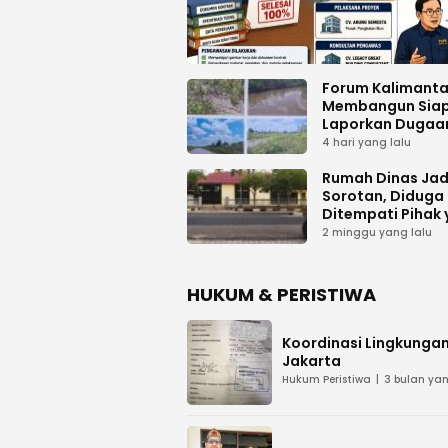
Forum Kalimant
Membangun Sia
Laporkan Dugaa
Proyek Bermasal
4 hari yang lalu
PUPR Kalteng
Rumah Dinas Jad
Sorotan, Diduga
Ditempati Pihak
Tak Berhak
2 minggu yang lalu
HUKUM & PERISTIWA
Koordinasi Lingkungan
Jakarta
Hukum Peristiwa
3 bulan yan