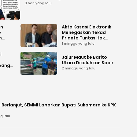
Tuntas
3 hari yang lalu
an
Akta Kasasi Elektronik
p
Menegaskan Tekad
n
Prianto Tuntas Hak
ah
Lahan ke Mahkamah
1 minggu yang lalu
Agung
i
Jalur Maut ke Barito
Utara Dikeluhkan Sopir
 yang
2 minggu yang lalu
 Berlanjut, SEMMI Laporkan Bupati Sukamara ke KPK
g lalu