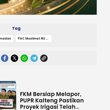
Tag
amadan
PAC Muslimat NU Karau Kuala Gelar Lomba Habsyi
FKM Bersiap Melapor,
PUPR Kalteng Pastikan
Proyek Irigasi Telah