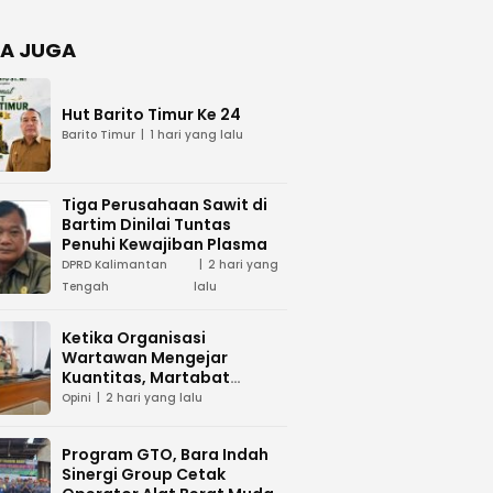
Negara
dan Hari
Juang TNI
A JUGA
AD di
Palangka
Raya
Hut Barito Timur Ke 24
Barito Timur
1 hari yang lalu
Tiga Perusahaan Sawit di
Bartim Dinilai Tuntas
Penuhi Kewajiban Plasma
DPRD Kalimantan
2 hari yang
Tengah
lalu
Ketika Organisasi
Wartawan Mengejar
Kuantitas, Martabat
Profesi Menjadi Taruhan
Opini
2 hari yang lalu
Program GTO, Bara Indah
Sinergi Group Cetak