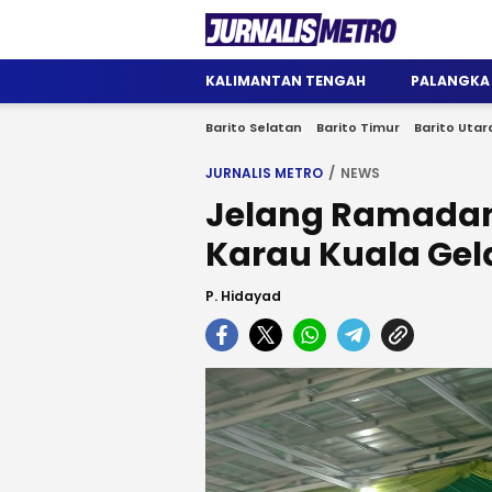
Jurnalis Metro
Satu Wadah Informasi
KALIMANTAN TENGAH
PALANGKA
Barito Selatan
Barito Timur
Barito Utar
JURNALIS METRO
NEWS
Jelang Ramadan
Karau Kuala Gel
P. Hidayad