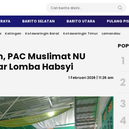
 RAYA
BARITO SELATAN
BARITO UTARA
PULANG PI
a
Katingan
Kotawaringin Barat
Kotawaringin Timur
Lamandau
POP
, PAC Muslimat NU
1
ar Lomba Habsyi
1 Februari 2026 | 11:26 am
2
3
4