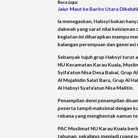
Baca juga:
Jalur Maut ke Barito Utara Dikeluh
Ia menegaskan, Habsyi bukan hanya
dakwah yang sarat nilai keislaman 
kegiatan ini diharapkan mampu m
kalangan perempuan dan generasi
Sebanyak tujuh grup Habsyi turut 
NU Kecamatan Karau Kuala, Muslim
Syifa’atun Nisa Desa Babai, Grup A
Al Mujahidin Salat Baru, Grup Al H
Al Habsyi Syafa’atun Nisa Malitin.
Penampilan demi penampilan disam
peserta tampil maksimal dengan k
rebana yang menghentak namun te
PAC Muslimat NU Karau Kuala berha
tahunan, sekaligus menjadi ruang p