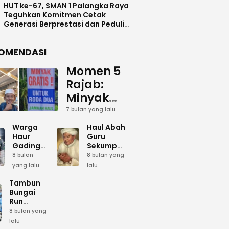
HUT ke-67, SMAN 1 Palangka Raya
Teguhkan Komitmen Cetak
Generasi Berprestasi dan Peduli
Lingkunga
OMENDASI
Momen 5
Rajab:
Minyak
Gratis
7 bulan yang lalu
dan Cinta
Warga
Haul Abah
yang
Haur
Guru
Gading
Sekumpul:
Terus
Siapkan
Ketika
8 bulan
8 bulan yang
Mengalir
Bumbu
Lautan
yang lalu
lalu
Dapur
Manusia
untuk
Umum
Menjadi
Tambun
Abah
Sambut 5
Dzikir
Bungai
Rajab di
Kolektif
Run
Guru
Sekumpul
Meriahkan
8 bulan yang
Sekumpul
Hari Bela
lalu