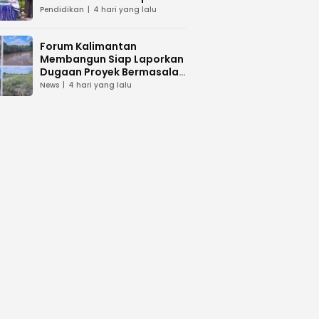
dan Peduli Lingkunga
Pendidikan
4 hari yang lalu
Forum Kalimantan
Membangun Siap Laporkan
Dugaan Proyek Bermasalah
PUPR Kalteng
News
4 hari yang lalu