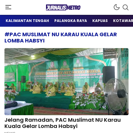
Satu Wadah Informasi
Jurnalis Metro
KALIMANTAN TENGAH
PALANGKA RAYA
KAPUAS
KOTAWAR
#PAC MUSLIMAT NU KARAU KUALA GELAR
LOMBA HABSYI
Jelang Ramadan, PAC Muslimat NU Karau
Kuala Gelar Lomba Habsyi