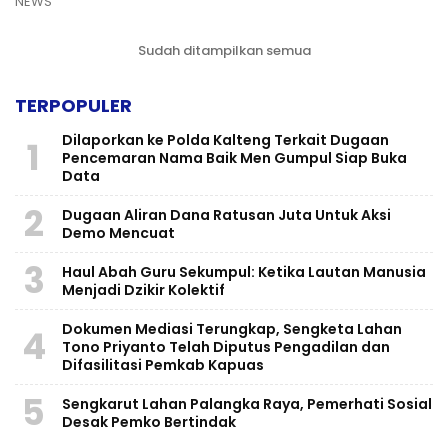
NEWS
Sudah ditampilkan semua
TERPOPULER
Dilaporkan ke Polda Kalteng Terkait Dugaan
1
Pencemaran Nama Baik Men Gumpul Siap Buka
Data
2
Dugaan Aliran Dana Ratusan Juta Untuk Aksi
Demo Mencuat
3
Haul Abah Guru Sekumpul: Ketika Lautan Manusia
Menjadi Dzikir Kolektif
​Dokumen Mediasi Terungkap, Sengketa Lahan
4
Tono Priyanto Telah Diputus Pengadilan dan
Difasilitasi Pemkab Kapuas
5
Sengkarut Lahan Palangka Raya, Pemerhati Sosial
Desak Pemko Bertindak