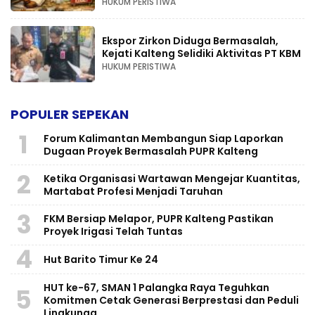
HUKUM PERISTIWA
Ekspor Zirkon Diduga Bermasalah,
Kejati Kalteng Selidiki Aktivitas PT KBM
HUKUM PERISTIWA
POPULER SEPEKAN
1
Forum Kalimantan Membangun Siap Laporkan
Dugaan Proyek Bermasalah PUPR Kalteng
2
Ketika Organisasi Wartawan Mengejar Kuantitas,
Martabat Profesi Menjadi Taruhan
3
FKM Bersiap Melapor, PUPR Kalteng Pastikan
Proyek Irigasi Telah Tuntas
4
Hut Barito Timur Ke 24
HUT ke-67, SMAN 1 Palangka Raya Teguhkan
5
Komitmen Cetak Generasi Berprestasi dan Peduli
Lingkunga