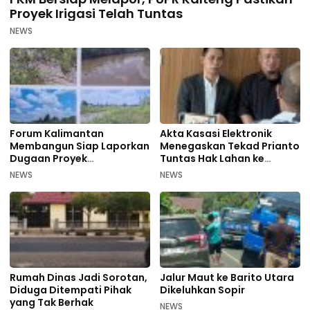
Proyek Irigasi Telah Tuntas
NEWS
Forum Kalimantan
Akta Kasasi Elektronik
Membangun Siap Laporkan
Menegaskan Tekad Prianto
Dugaan Proyek
Tuntas Hak Lahan ke
Bermasalah PUPR Kalteng
Mahkamah Agung
NEWS
NEWS
Rumah Dinas Jadi Sorotan,
Jalur Maut ke Barito Utara
Diduga Ditempati Pihak
Dikeluhkan Sopir
yang Tak Berhak
NEWS