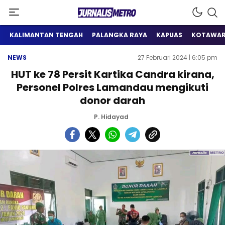
Satu Wadah Informasi
Jurnalis Metro
KALIMANTAN TENGAH
PALANGKA RAYA
KAPUAS
KOTAWAR
NEWS
27 Februari 2024 | 6:05 pm
HUT ke 78 Persit Kartika Candra kirana,
Personel Polres Lamandau mengikuti
donor darah
P. Hidayad