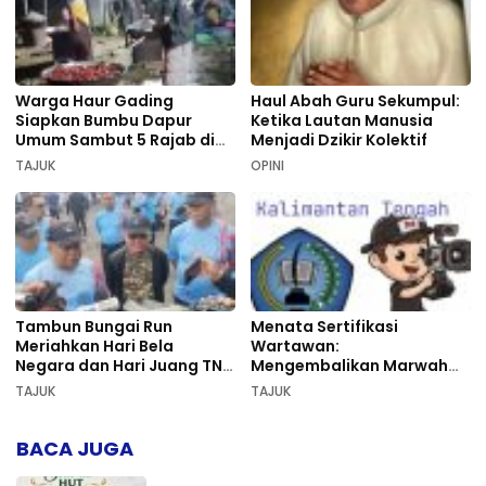
Warga Haur Gading
Haul Abah Guru Sekumpul:
Siapkan Bumbu Dapur
Ketika Lautan Manusia
Umum Sambut 5 Rajab di
Menjadi Dzikir Kolektif
Sekumpul
TAJUK
OPINI
Tambun Bungai Run
Menata Sertifikasi
Meriahkan Hari Bela
Wartawan:
Negara dan Hari Juang TNI
Mengembalikan Marwah
AD di Palangka Raya
Pers dan Keadilan
TAJUK
TAJUK
Kompetensi
BACA JUGA