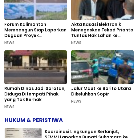
Forum Kalimantan
Akta Kasasi Elektronik
Membangun Siap Laporkan
Menegaskan Tekad Prianto
Dugaan Proyek
Tuntas Hak Lahan ke
Bermasalah PUPR Kalteng
Mahkamah Agung
NEWS
NEWS
Rumah Dinas Jadi Sorotan,
Jalur Maut ke Barito Utara
Diduga Ditempati Pihak
Dikeluhkan Sopir
yang Tak Berhak
NEWS
NEWS
HUKUM & PERISTIWA
Koordinasi Lingkungan Berlanjut,
SEMMI Laporkan Bupati Sukamara ke