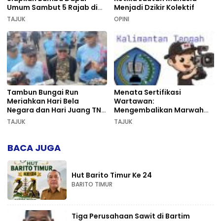
Umum Sambut 5 Rajab di
Menjadi Dzikir Kolektif
Sekumpul
TAJUK
OPINI
Tambun Bungai Run
Menata Sertifikasi
Meriahkan Hari Bela
Wartawan:
Negara dan Hari Juang TNI
Mengembalikan Marwah
AD di Palangka Raya
Pers dan Keadilan
TAJUK
TAJUK
Kompetensi
BACA JUGA
Hut Barito Timur Ke 24
BARITO TIMUR
Tiga Perusahaan Sawit di Bartim