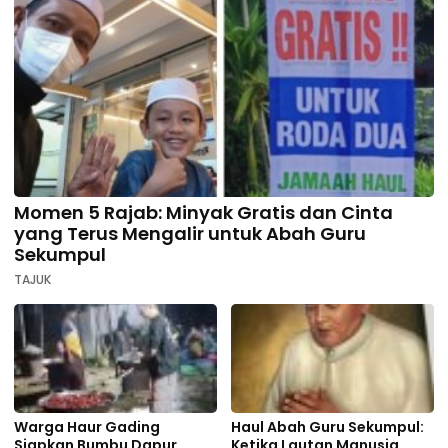
Momen 5 Rajab: Minyak Gratis dan Cinta
yang Terus Mengalir untuk Abah Guru
Sekumpul
TAJUK
Warga Haur Gading
Haul Abah Guru Sekumpul:
Siapkan Bumbu Dapur
Ketika Lautan Manusia