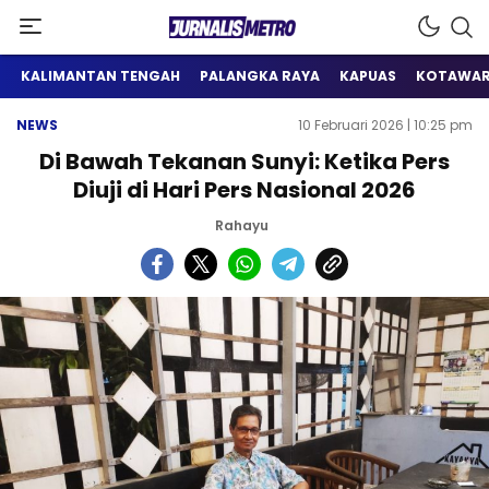
Satu Wadah Informasi
Jurnalis Metro
KALIMANTAN TENGAH
PALANGKA RAYA
KAPUAS
KOTAWAR
NEWS
10 Februari 2026 | 10:25 pm
Di Bawah Tekanan Sunyi: Ketika Pers
Diuji di Hari Pers Nasional 2026
Rahayu